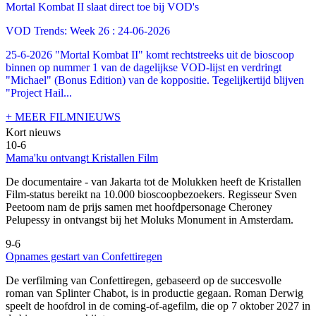
Mortal Kombat II slaat direct toe bij VOD's
VOD Trends: Week 26 : 24-06-2026
25-6-2026 "Mortal Kombat II" komt rechtstreeks uit de bioscoop
binnen op nummer 1 van de dagelijkse VOD-lijst en verdringt
"Michael" (Bonus Edition) van de koppositie. Tegelijkertijd blijven
"Project Hail...
+ MEER FILMNIEUWS
Kort nieuws
10-6
Mama'ku ontvangt Kristallen Film
De documentaire
- van Jakarta tot de Molukken heeft de Kristallen
Film-status bereikt na 10.000 bioscoopbezoekers. Regisseur Sven
Peetoom nam de prijs samen met hoofdpersonage Cheroney
Pelupessy in ontvangst bij het Moluks Monument in Amsterdam.
9-6
Opnames gestart van Confettiregen
De verfilming van Confettiregen, gebaseerd op de succesvolle
roman van Splinter Chabot, is in productie gegaan. Roman Derwig
speelt de hoofdrol in de coming-of-agefilm, die op 7 oktober 2027 in