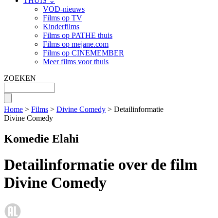
THUIS ⌄
VOD-nieuws
Films op TV
Kinderfilms
Films op PATHE thuis
Films op mejane.com
Films op CINEMEMBER
Meer films voor thuis
ZOEKEN
Home
>
Films
>
Divine Comedy
> Detailinformatie
Divine Comedy
Komedie Elahi
Detailinformatie over de film
Divine Comedy