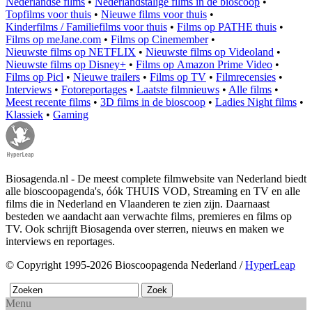
Nederlandse films
•
Nederlandstalige films in de bioscoop
•
Topfilms voor thuis
•
Nieuwe films voor thuis
•
Kinderfilms / Familiefilms voor thuis
•
Films op PATHE thuis
•
Films op meJane.com
•
Films op Cinemember
•
Nieuwste films op NETFLIX
•
Nieuwste films op Videoland
•
Nieuwste films op Disney+
•
Films op Amazon Prime Video
•
Films op Picl
•
Nieuwe trailers
•
Films op TV
•
Filmrecensies
•
Interviews
•
Fotoreportages
•
Laatste filmnieuws
•
Alle films
•
Meest recente films
•
3D films in de bioscoop
•
Ladies Night films
•
Klassiek
•
Gaming
Biosagenda.nl - De meest complete filmwebsite van Nederland biedt
alle bioscoopagenda's, óók THUIS VOD, Streaming en TV en alle
films die in Nederland en Vlaanderen te zien zijn. Daarnaast
besteden we aandacht aan verwachte films, premieres en films op
TV. Ook schrijft Biosagenda over sterren, nieuws en maken we
interviews en reportages.
© Copyright 1995-2026 Bioscoopagenda Nederland /
HyperLeap
Menu