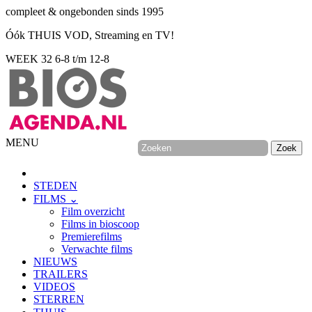
compleet & ongebonden sinds 1995
Óók THUIS VOD, Streaming en TV!
WEEK 32
6-8 t/m 12-8
MENU
STEDEN
FILMS ⌄
Film overzicht
Films in bioscoop
Premierefilms
Verwachte films
NIEUWS
TRAILERS
VIDEOS
STERREN