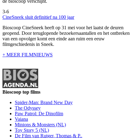
de bioscoop verschijnt.
3-6
CineSneek sluit definitief na 100 jaar
Bioscoop CineSneek heeft op 31 mei voor het laatst de deuren
geopend. Door teruglopende bezoekersaantallen en het ontbreken
van een opvolger komt een einde aan ruim een eeuw
filmgeschiedenis in Sneek.
+ MEER FILMNIEUWS
Bioscoop top films
Spider-Man: Brand New Day
The Odyssey
Paw Patrol: De Dinofilm
Vaiana
Minions & Monsters (NL)
Toy Story 5 (NL)
De Film van Rutger, Thomas & P..