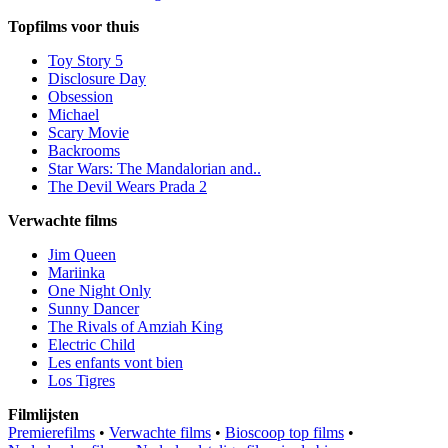
Topfilms voor thuis
Toy Story 5
Disclosure Day
Obsession
Michael
Scary Movie
Backrooms
Star Wars: The Mandalorian and..
The Devil Wears Prada 2
Verwachte films
Jim Queen
Mariinka
One Night Only
Sunny Dancer
The Rivals of Amziah King
Electric Child
Les enfants vont bien
Los Tigres
Filmlijsten
Premierefilms
•
Verwachte films
•
Bioscoop top films
•