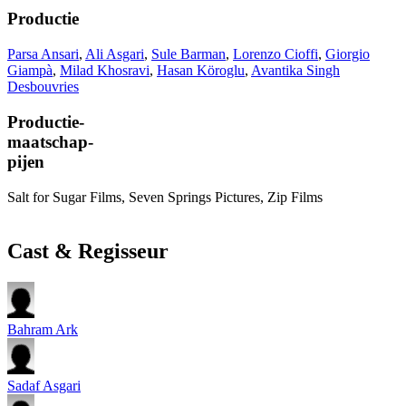
Productie
Parsa Ansari
,
Ali Asgari
,
Sule Barman
,
Lorenzo Cioffi
,
Giorgio
Giampà
,
Milad Khosravi
,
Hasan Köroglu
,
Avantika Singh
Desbouvries
Productie-
maatschap-
pijen
Salt for Sugar Films, Seven Springs Pictures, Zip Films
Cast & Regisseur
Bahram Ark
Sadaf Asgari