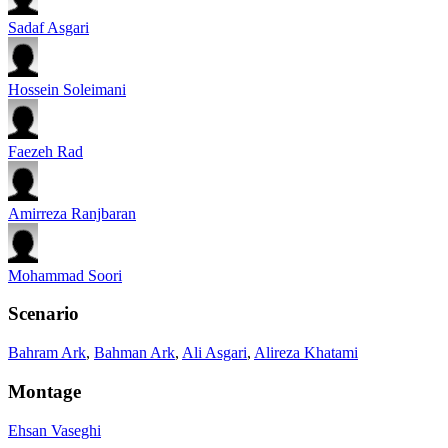
Sadaf Asgari
Hossein Soleimani
Faezeh Rad
Amirreza Ranjbaran
Mohammad Soori
Scenario
Bahram Ark
,
Bahman Ark
,
Ali Asgari
,
Alireza Khatami
Montage
Ehsan Vaseghi