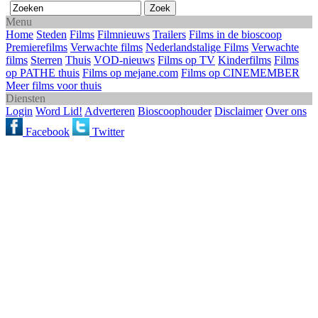
Menu
Home
Steden
Films
Filmnieuws
Trailers
Films in de bioscoop
Premierefilms
Verwachte films
Nederlandstalige Films
Verwachte
films
Sterren
Thuis
VOD-nieuws
Films op TV
Kinderfilms
Films
op PATHE thuis
Films op mejane.com
Films op CINEMEMBER
Meer films voor thuis
Diensten
Login
Word Lid!
Adverteren
Bioscoophouder
Disclaimer
Over ons
Facebook
Twitter