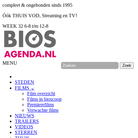
compleet & ongebonden sinds 1995
Óók THUIS VOD, Streaming en TV!
WEEK 32
6-8 t/m 12-8
MENU
STEDEN
FILMS ⌄
Film overzicht
Films in bioscoop
Premierefilms
Verwachte films
NIEUWS
TRAILERS
VIDEOS
STERREN