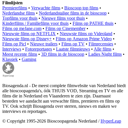
Filmlijsten
Premierefilms
•
Verwachte films
•
Bioscoop top films
•
Nederlandse films
•
Nederlandstalige films in de bioscoop
•
Topfilms voor thuis
•
Nieuwe films voor thuis
•
Kinderfilms / Familiefilms voor thuis
•
Films op PATHE thuis
•
Films op meJane.com
•
Films op Cinemember
•
Nieuwste films op NETFLIX
•
Nieuwste films op Videoland
•
Nieuwste films op Disney+
•
Films op Amazon Prime Video
•
Films op Picl
•
Nieuwe trailers
•
Films op TV
•
Filmrecensies
•
Interviews
•
Fotoreportages
•
Laatste filmnieuws
•
Alle films
•
Meest recente films
•
3D films in de bioscoop
•
Ladies Night films
•
Klassiek
•
Gaming
Biosagenda.nl - De meest complete filmwebsite van Nederland biedt
alle bioscoopagenda's, óók THUIS VOD, Streaming en TV en alle
films die in Nederland en Vlaanderen te zien zijn. Daarnaast
besteden we aandacht aan verwachte films, premieres en films op
TV. Ook schrijft Biosagenda over sterren, nieuws en maken we
interviews en reportages.
© Copyright 1995-2026 Bioscoopagenda Nederland /
HyperLeap