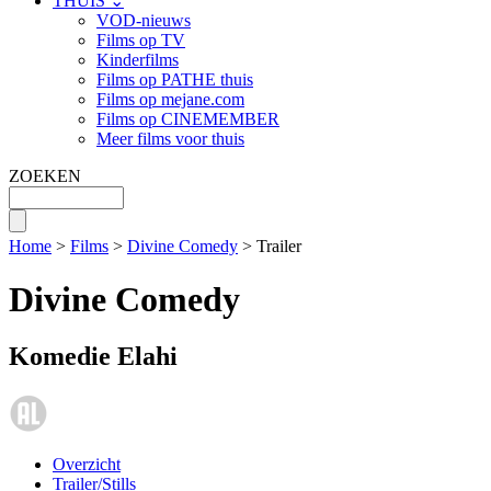
THUIS ⌄
VOD-nieuws
Films op TV
Kinderfilms
Films op PATHE thuis
Films op mejane.com
Films op CINEMEMBER
Meer films voor thuis
ZOEKEN
Home
>
Films
>
Divine Comedy
> Trailer
Divine Comedy
Komedie Elahi
Overzicht
Trailer/Stills