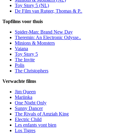
Toy Story 5 (NL)
De Film van Rutger, Thomas & P..
Topfilms voor thuis
Spider-Man: Brand New Day
Theremin: An Electronic Odysse..
Minions & Monsters
Vaiana
Toy Story 5
The Invite
Polis
The Christophers
Verwachte films
Jim Queen
Mariinka
One Night Only
Sunny Dancer
The Rivals of Amziah King
Electric Child
Les enfants vont bien
Los Tigres