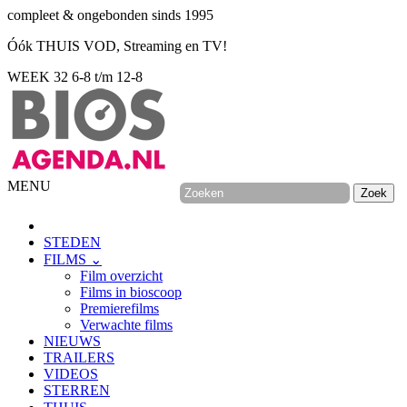
compleet & ongebonden sinds 1995
Óók THUIS VOD, Streaming en TV!
WEEK 32
6-8 t/m 12-8
MENU
STEDEN
FILMS ⌄
Film overzicht
Films in bioscoop
Premierefilms
Verwachte films
NIEUWS
TRAILERS
VIDEOS
STERREN