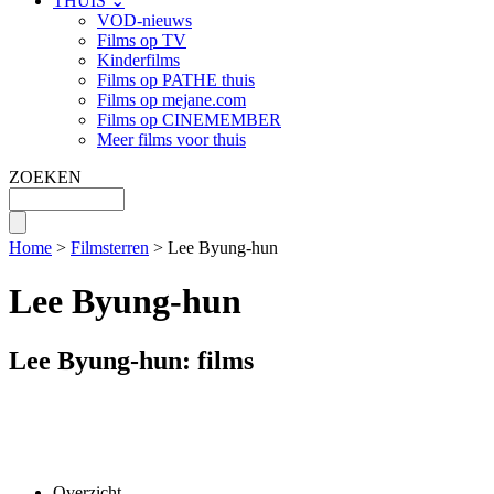
THUIS ⌄
VOD-nieuws
Films op TV
Kinderfilms
Films op PATHE thuis
Films op mejane.com
Films op CINEMEMBER
Meer films voor thuis
ZOEKEN
Home
>
Filmsterren
> Lee Byung-hun
Lee Byung-hun
Lee Byung-hun: films
Overzicht