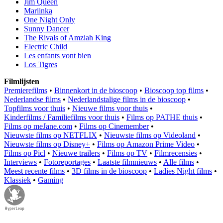
Jim Queen
Mariinka
One Night Only
Sunny Dancer
The Rivals of Amziah King
Electric Child
Les enfants vont bien
Los Tigres
Filmlijsten
Premierefilms
•
Binnenkort in de bioscoop
•
Bioscoop top films
•
Nederlandse films
•
Nederlandstalige films in de bioscoop
•
Topfilms voor thuis
•
Nieuwe films voor thuis
•
Kinderfilms / Familiefilms voor thuis
•
Films op PATHE thuis
•
Films op meJane.com
•
Films op Cinemember
•
Nieuwste films op NETFLIX
•
Nieuwste films op Videoland
•
Nieuwste films op Disney+
•
Films op Amazon Prime Video
•
Films op Picl
•
Nieuwe trailers
•
Films op TV
•
Filmrecensies
•
Interviews
•
Fotoreportages
•
Laatste filmnieuws
•
Alle films
•
Meest recente films
•
3D films in de bioscoop
•
Ladies Night films
•
Klassiek
•
Gaming