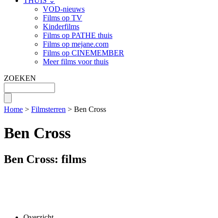
THUIS ⌄
VOD-nieuws
Films op TV
Kinderfilms
Films op PATHE thuis
Films op mejane.com
Films op CINEMEMBER
Meer films voor thuis
ZOEKEN
Home
>
Filmsterren
> Ben Cross
Ben Cross
Ben Cross: films
Overzicht