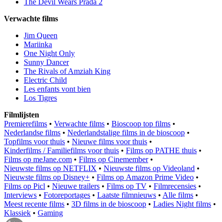
The Devil Wears Prada 2
Verwachte films
Jim Queen
Mariinka
One Night Only
Sunny Dancer
The Rivals of Amziah King
Electric Child
Les enfants vont bien
Los Tigres
Filmlijsten
Premierefilms
•
Verwachte films
•
Bioscoop top films
•
Nederlandse films
•
Nederlandstalige films in de bioscoop
•
Topfilms voor thuis
•
Nieuwe films voor thuis
•
Kinderfilms / Familiefilms voor thuis
•
Films op PATHE thuis
•
Films op meJane.com
•
Films op Cinemember
•
Nieuwste films op NETFLIX
•
Nieuwste films op Videoland
•
Nieuwste films op Disney+
•
Films op Amazon Prime Video
•
Films op Picl
•
Nieuwe trailers
•
Films op TV
•
Filmrecensies
•
Interviews
•
Fotoreportages
•
Laatste filmnieuws
•
Alle films
•
Meest recente films
•
3D films in de bioscoop
•
Ladies Night films
•
Klassiek
•
Gaming