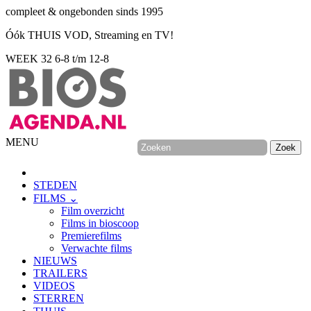
compleet & ongebonden sinds 1995
Óók THUIS VOD, Streaming en TV!
WEEK 32
6-8 t/m 12-8
MENU
STEDEN
FILMS ⌄
Film overzicht
Films in bioscoop
Premierefilms
Verwachte films
NIEUWS
TRAILERS
VIDEOS
STERREN