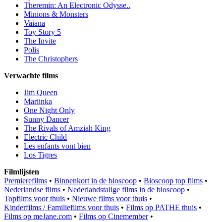
Theremin: An Electronic Odysse..
Minions & Monsters
Vaiana
Toy Story 5
The Invite
Polis
The Christophers
Verwachte films
Jim Queen
Mariinka
One Night Only
Sunny Dancer
The Rivals of Amziah King
Electric Child
Les enfants vont bien
Los Tigres
Filmlijsten
Premierefilms
•
Binnenkort in de bioscoop
•
Bioscoop top films
•
Nederlandse films
•
Nederlandstalige films in de bioscoop
•
Topfilms voor thuis
•
Nieuwe films voor thuis
•
Kinderfilms / Familiefilms voor thuis
•
Films op PATHE thuis
•
Films op meJane.com
•
Films op Cinemember
•