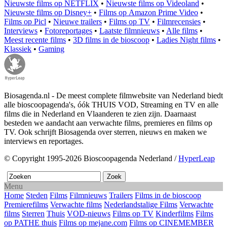
Nieuwste films op NETFLIX
•
Nieuwste films op Videoland
•
Nieuwste films op Disney+
•
Films op Amazon Prime Video
•
Films op Picl
•
Nieuwe trailers
•
Films op TV
•
Filmrecensies
•
Interviews
•
Fotoreportages
•
Laatste filmnieuws
•
Alle films
•
Meest recente films
•
3D films in de bioscoop
•
Ladies Night films
•
Klassiek
•
Gaming
Biosagenda.nl - De meest complete filmwebsite van Nederland biedt
alle bioscoopagenda's, óók THUIS VOD, Streaming en TV en alle
films die in Nederland en Vlaanderen te zien zijn. Daarnaast
besteden we aandacht aan verwachte films, premieres en films op
TV. Ook schrijft Biosagenda over sterren, nieuws en maken we
interviews en reportages.
© Copyright 1995-2026 Bioscoopagenda Nederland /
HyperLeap
Menu
Home
Steden
Films
Filmnieuws
Trailers
Films in de bioscoop
Premierefilms
Verwachte films
Nederlandstalige Films
Verwachte
films
Sterren
Thuis
VOD-nieuws
Films op TV
Kinderfilms
Films
op PATHE thuis
Films op mejane.com
Films op CINEMEMBER