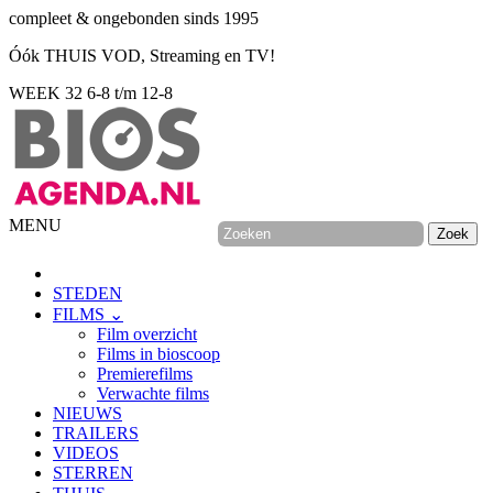
compleet & ongebonden sinds 1995
Óók THUIS VOD, Streaming en TV!
WEEK 32
6-8 t/m 12-8
MENU
STEDEN
FILMS ⌄
Film overzicht
Films in bioscoop
Premierefilms
Verwachte films
NIEUWS
TRAILERS
VIDEOS
STERREN