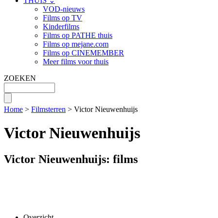
THUIS ⌄
VOD-nieuws
Films op TV
Kinderfilms
Films op PATHE thuis
Films op mejane.com
Films op CINEMEMBER
Meer films voor thuis
ZOEKEN
Home
>
Filmsterren
> Victor Nieuwenhuijs
Victor Nieuwenhuijs
Victor Nieuwenhuijs: films
Overzicht