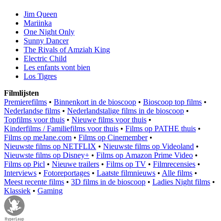
Jim Queen
Mariinka
One Night Only
Sunny Dancer
The Rivals of Amziah King
Electric Child
Les enfants vont bien
Los Tigres
Filmlijsten
Premierefilms
•
Binnenkort in de bioscoop
•
Bioscoop top films
•
Nederlandse films
•
Nederlandstalige films in de bioscoop
•
Topfilms voor thuis
•
Nieuwe films voor thuis
•
Kinderfilms / Familiefilms voor thuis
•
Films op PATHE thuis
•
Films op meJane.com
•
Films op Cinemember
•
Nieuwste films op NETFLIX
•
Nieuwste films op Videoland
•
Nieuwste films op Disney+
•
Films op Amazon Prime Video
•
Films op Picl
•
Nieuwe trailers
•
Films op TV
•
Filmrecensies
•
Interviews
•
Fotoreportages
•
Laatste filmnieuws
•
Alle films
•
Meest recente films
•
3D films in de bioscoop
•
Ladies Night films
•
Klassiek
•
Gaming