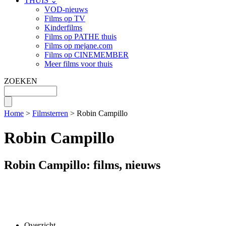
THUIS ⌄
VOD-nieuws
Films op TV
Kinderfilms
Films op PATHE thuis
Films op mejane.com
Films op CINEMEMBER
Meer films voor thuis
ZOEKEN
Home
>
Filmsterren
> Robin Campillo
Robin Campillo
Robin Campillo: films, nieuws
Overzicht