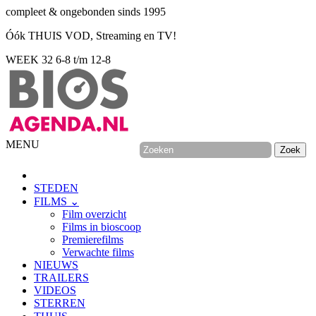
compleet & ongebonden sinds 1995
Óók THUIS VOD, Streaming en TV!
WEEK 32
6-8 t/m 12-8
MENU
STEDEN
FILMS ⌄
Film overzicht
Films in bioscoop
Premierefilms
Verwachte films
NIEUWS
TRAILERS
VIDEOS
STERREN