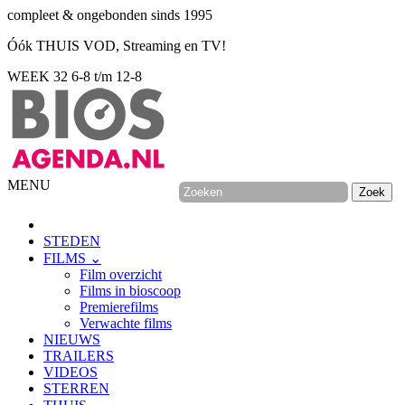
compleet & ongebonden sinds 1995
Óók THUIS VOD, Streaming en TV!
WEEK 32
6-8 t/m 12-8
MENU
STEDEN
FILMS ⌄
Film overzicht
Films in bioscoop
Premierefilms
Verwachte films
NIEUWS
TRAILERS
VIDEOS
STERREN