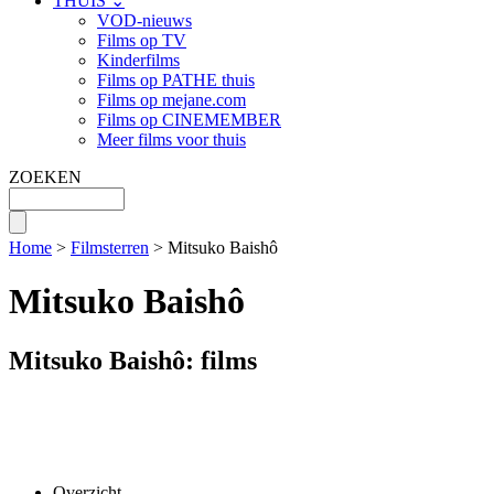
THUIS ⌄
VOD-nieuws
Films op TV
Kinderfilms
Films op PATHE thuis
Films op mejane.com
Films op CINEMEMBER
Meer films voor thuis
ZOEKEN
Home
>
Filmsterren
> Mitsuko Baishô
Mitsuko Baishô
Mitsuko Baishô: films
Overzicht