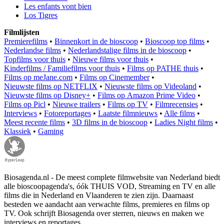
Les enfants vont bien
Los Tigres
Filmlijsten
Premierefilms
•
Binnenkort in de bioscoop
•
Bioscoop top films
•
Nederlandse films
•
Nederlandstalige films in de bioscoop
•
Topfilms voor thuis
•
Nieuwe films voor thuis
•
Kinderfilms / Familiefilms voor thuis
•
Films op PATHE thuis
•
Films op meJane.com
•
Films op Cinemember
•
Nieuwste films op NETFLIX
•
Nieuwste films op Videoland
•
Nieuwste films op Disney+
•
Films op Amazon Prime Video
•
Films op Picl
•
Nieuwe trailers
•
Films op TV
•
Filmrecensies
•
Interviews
•
Fotoreportages
•
Laatste filmnieuws
•
Alle films
•
Meest recente films
•
3D films in de bioscoop
•
Ladies Night films
•
Klassiek
•
Gaming
Biosagenda.nl - De meest complete filmwebsite van Nederland biedt
alle bioscoopagenda's, óók THUIS VOD, Streaming en TV en alle
films die in Nederland en Vlaanderen te zien zijn. Daarnaast
besteden we aandacht aan verwachte films, premieres en films op
TV. Ook schrijft Biosagenda over sterren, nieuws en maken we
interviews en reportages.