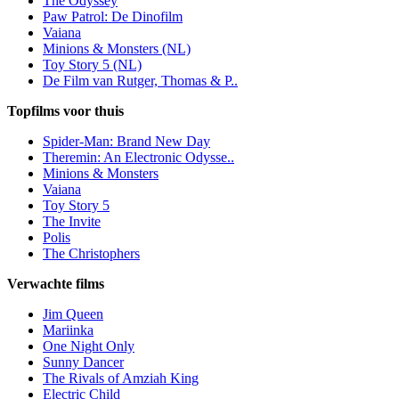
The Odyssey
Paw Patrol: De Dinofilm
Vaiana
Minions & Monsters (NL)
Toy Story 5 (NL)
De Film van Rutger, Thomas & P..
Topfilms voor thuis
Spider-Man: Brand New Day
Theremin: An Electronic Odysse..
Minions & Monsters
Vaiana
Toy Story 5
The Invite
Polis
The Christophers
Verwachte films
Jim Queen
Mariinka
One Night Only
Sunny Dancer
The Rivals of Amziah King
Electric Child