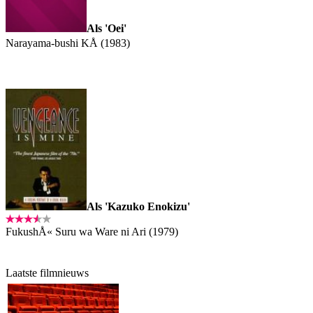
Als 'Oei'
Narayama-bushi KÅ (1983)
Als 'Kazuko Enokizu'
FukushÅ« Suru wa Ware ni Ari (1979)
Laatste filmnieuws