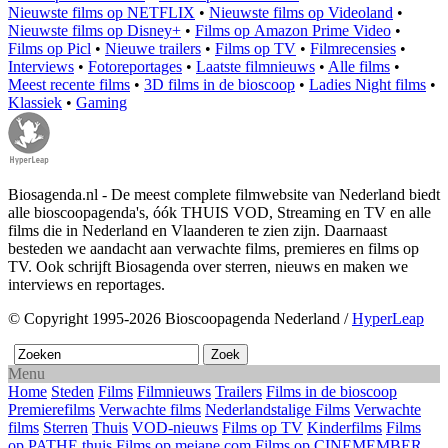
Nieuwste films op NETFLIX
•
Nieuwste films op Videoland
•
Nieuwste films op Disney+
•
Films op Amazon Prime Video
•
Films op Picl
•
Nieuwe trailers
•
Films op TV
•
Filmrecensies
•
Interviews
•
Fotoreportages
•
Laatste filmnieuws
•
Alle films
•
Meest recente films
•
3D films in de bioscoop
•
Ladies Night films
•
Klassiek
•
Gaming
Biosagenda.nl - De meest complete filmwebsite van Nederland biedt
alle bioscoopagenda's, óók THUIS VOD, Streaming en TV en alle
films die in Nederland en Vlaanderen te zien zijn. Daarnaast
besteden we aandacht aan verwachte films, premieres en films op
TV. Ook schrijft Biosagenda over sterren, nieuws en maken we
interviews en reportages.
© Copyright 1995-2026 Bioscoopagenda Nederland /
HyperLeap
Menu
Home
Steden
Films
Filmnieuws
Trailers
Films in de bioscoop
Premierefilms
Verwachte films
Nederlandstalige Films
Verwachte
films
Sterren
Thuis
VOD-nieuws
Films op TV
Kinderfilms
Films
op PATHE thuis
Films op mejane.com
Films op CINEMEMBER