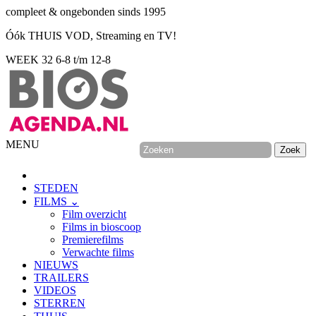
compleet & ongebonden sinds 1995
Óók THUIS VOD, Streaming en TV!
WEEK 32
6-8 t/m 12-8
MENU
STEDEN
FILMS ⌄
Film overzicht
Films in bioscoop
Premierefilms
Verwachte films
NIEUWS
TRAILERS
VIDEOS
STERREN