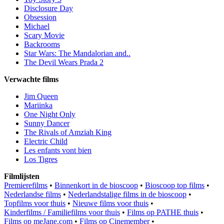
Disclosure Day
Obsession
Michael
Scary Movie
Backrooms
Star Wars: The Mandalorian and..
The Devil Wears Prada 2
Verwachte films
Jim Queen
Mariinka
One Night Only
Sunny Dancer
The Rivals of Amziah King
Electric Child
Les enfants vont bien
Los Tigres
Filmlijsten
Premierefilms
•
Binnenkort in de bioscoop
•
Bioscoop top films
•
Nederlandse films
•
Nederlandstalige films in de bioscoop
•
Topfilms voor thuis
•
Nieuwe films voor thuis
•
Kinderfilms / Familiefilms voor thuis
•
Films op PATHE thuis
•
Films op meJane.com
•
Films op Cinemember
•