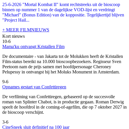
25-6-2026 "Mortal Kombat II" komt rechtstreeks uit de bioscoop
binnen op nummer 1 van de dagelijkse VOD-lijst en verdringt
"Michael" (Bonus Edition) van de koppositie. Tegelijkertijd blijven
"Project Hail...
+ MEER FILMNIEUWS
Kort nieuws
10-6
Mama'ku ontvangt Kristallen Film
De documentaire
- van Jakarta tot de Molukken heeft de Kristallen
Film-status bereikt na 10.000 bioscoopbezoekers. Regisseur Sven
Peetoom nam de prijs samen met hoofdpersonage Cheroney
Pelupessy in ontvangst bij het Moluks Monument in Amsterdam.
9-6
Opnames gestart van Confettiregen
De verfilming van Confettiregen, gebaseerd op de succesvolle
roman van Splinter Chabot, is in productie gegaan. Roman Derwig
speelt de hoofdrol in de coming-of-agefilm, die op 7 oktober 2027 in
de bioscoop verschijnt.
3-6
CineSneek sluit definitief na 100 jaar