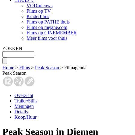
THUIS ⌄
VOD-nieuws
Films op TV
Kinderfilms
Films op PATHE thuis
Films op mejane.com
Films op CINEMEMBER
Meer films voor thuis
ZOEKEN
Home
>
Films
>
Peak Season
> Filmagenda
Peak Season
Overzicht
Trailer/Stills
Meningen
Details
Koop/Huur
Peak Season in Diemen