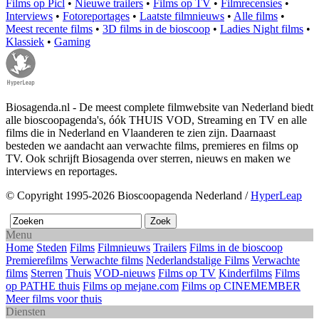
Films op Picl
•
Nieuwe trailers
•
Films op TV
•
Filmrecensies
•
Interviews
•
Fotoreportages
•
Laatste filmnieuws
•
Alle films
•
Meest recente films
•
3D films in de bioscoop
•
Ladies Night films
•
Klassiek
•
Gaming
Biosagenda.nl - De meest complete filmwebsite van Nederland biedt
alle bioscoopagenda's, óók THUIS VOD, Streaming en TV en alle
films die in Nederland en Vlaanderen te zien zijn. Daarnaast
besteden we aandacht aan verwachte films, premieres en films op
TV. Ook schrijft Biosagenda over sterren, nieuws en maken we
interviews en reportages.
© Copyright 1995-2026 Bioscoopagenda Nederland /
HyperLeap
Menu
Home
Steden
Films
Filmnieuws
Trailers
Films in de bioscoop
Premierefilms
Verwachte films
Nederlandstalige Films
Verwachte
films
Sterren
Thuis
VOD-nieuws
Films op TV
Kinderfilms
Films
op PATHE thuis
Films op mejane.com
Films op CINEMEMBER
Meer films voor thuis
Diensten