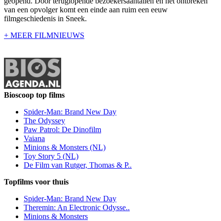
geopend. Door teruglopende bezoekersaantallen en het ontbreken
van een opvolger komt een einde aan ruim een eeuw
filmgeschiedenis in Sneek.
+ MEER FILMNIEUWS
Bioscoop top films
Spider-Man: Brand New Day
The Odyssey
Paw Patrol: De Dinofilm
Vaiana
Minions & Monsters (NL)
Toy Story 5 (NL)
De Film van Rutger, Thomas & P..
Topfilms voor thuis
Spider-Man: Brand New Day
Theremin: An Electronic Odysse..
Minions & Monsters