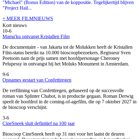
"Michael" (Bonus Edition) van de koppositie. Tegelijkertijd blijven
"Project Hail...
+ MEER FILMNIEUWS
Kort nieuws
10-6
Mama'ku ontvangt Kristallen Film
De documentaire
- van Jakarta tot de Molukken heeft de Kristallen
Film-status bereikt na 10.000 bioscoopbezoekers. Regisseur Sven
Peetoom nam de prijs samen met hoofdpersonage Cheroney
Pelupessy in ontvangst bij het Moluks Monument in Amsterdam.
9-6
Opnames gestart van Confettiregen
De verfilming van Confettiregen, gebaseerd op de succesvolle
roman van Splinter Chabot, is in productie gegaan. Roman Derwig
speelt de hoofdrol in de coming-of-agefilm, die op 7 oktober 2027 in
de bioscoop verschijnt.
3-6
CineSneek sluit definitief na 100 jaar
Bioscoop CineSneek heeft op 31 mei voor het laatst de deuren