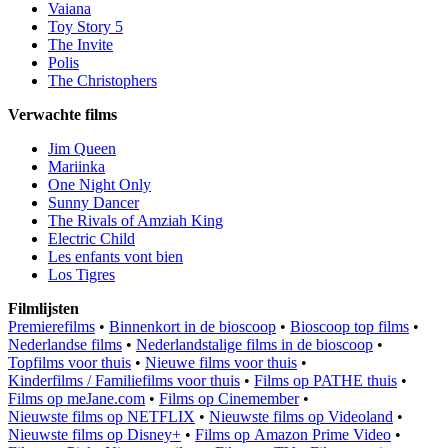
Vaiana
Toy Story 5
The Invite
Polis
The Christophers
Verwachte films
Jim Queen
Mariinka
One Night Only
Sunny Dancer
The Rivals of Amziah King
Electric Child
Les enfants vont bien
Los Tigres
Filmlijsten
Premierefilms
•
Binnenkort in de bioscoop
•
Bioscoop top films
•
Nederlandse films
•
Nederlandstalige films in de bioscoop
•
Topfilms voor thuis
•
Nieuwe films voor thuis
•
Kinderfilms / Familiefilms voor thuis
•
Films op PATHE thuis
•
Films op meJane.com
•
Films op Cinemember
•
Nieuwste films op NETFLIX
•
Nieuwste films op Videoland
•
Nieuwste films op Disney+
•
Films op Amazon Prime Video
•