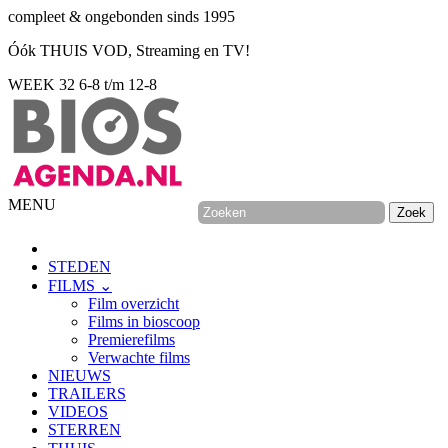
compleet & ongebonden sinds 1995
Óók THUIS VOD, Streaming en TV!
WEEK 32
6-8 t/m 12-8
MENU
STEDEN
FILMS ⌄
Film overzicht
Films in bioscoop
Premierefilms
Verwachte films
NIEUWS
TRAILERS
VIDEOS
STERREN