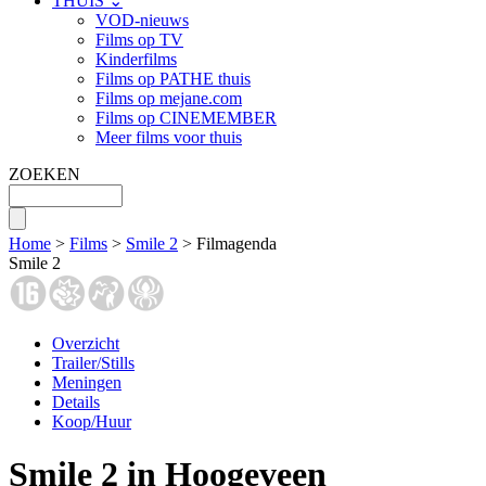
THUIS ⌄
VOD-nieuws
Films op TV
Kinderfilms
Films op PATHE thuis
Films op mejane.com
Films op CINEMEMBER
Meer films voor thuis
ZOEKEN
Home
>
Films
>
Smile 2
> Filmagenda
Smile 2
Overzicht
Trailer/Stills
Meningen
Details
Koop/Huur
Smile 2 in Hoogeveen