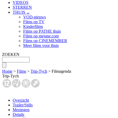
VIDEOS
STERREN
THUIS ⌄
VOD-nieuws
Films op TV
Kinderfilms
Films op PATHE thuis
Films op mejane.com
Films op CINEMEMBER
Meer films voor thuis
ZOEKEN
Home
>
Films
>
Trip-Tych
> Filmagenda
Trip-Tych
Overzicht
Trailer/Stills
Meningen
Details