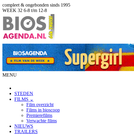
compleet & ongebonden sinds 1995
WEEK 32
6-8 t/m 12-8
MENU
STEDEN
FILMS ⌄
Film overzicht
Films in bioscoop
Premierefilms
Verwachte films
NIEUWS
TRAILERS