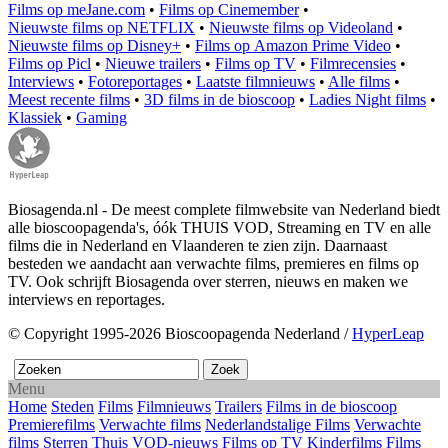
Films op meJane.com
•
Films op Cinemember
•
Nieuwste films op NETFLIX
•
Nieuwste films op Videoland
•
Nieuwste films op Disney+
•
Films op Amazon Prime Video
•
Films op Picl
•
Nieuwe trailers
•
Films op TV
•
Filmrecensies
•
Interviews
•
Fotoreportages
•
Laatste filmnieuws
•
Alle films
•
Meest recente films
•
3D films in de bioscoop
•
Ladies Night films
•
Klassiek
•
Gaming
Biosagenda.nl - De meest complete filmwebsite van Nederland biedt
alle bioscoopagenda's, óók THUIS VOD, Streaming en TV en alle
films die in Nederland en Vlaanderen te zien zijn. Daarnaast
besteden we aandacht aan verwachte films, premieres en films op
TV. Ook schrijft Biosagenda over sterren, nieuws en maken we
interviews en reportages.
© Copyright 1995-2026 Bioscoopagenda Nederland /
HyperLeap
Menu
Home
Steden
Films
Filmnieuws
Trailers
Films in de bioscoop
Premierefilms
Verwachte films
Nederlandstalige Films
Verwachte
films
Sterren
Thuis
VOD-nieuws
Films op TV
Kinderfilms
Films