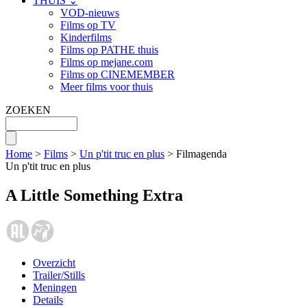
THUIS ⌄
VOD-nieuws
Films op TV
Kinderfilms
Films op PATHE thuis
Films op mejane.com
Films op CINEMEMBER
Meer films voor thuis
ZOEKEN
Home
>
Films
>
Un p'tit truc en plus
> Filmagenda
Un p'tit truc en plus
A Little Something Extra
Overzicht
Trailer/Stills
Meningen
Details