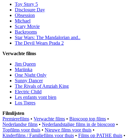
Toy Story 5
Disclosure Day
Obsession
Michael
Scary Movie
Backrooms
Star Wars: The Mandalorian and..
The Devil Wears Prada 2
Verwachte films
Jim Queen
Mariinka
One Night Only
Sunny Dancer
The Rivals of Amziah King
Electric Child
Les enfants vont bien
Los Tigres
Filmlijsten
Premierefilms
•
Verwachte films
•
Bioscoop top films
•
Nederlandse films
•
Nederlandstalige films in de bioscoop
•
Topfilms voor thuis
•
Nieuwe films voor thuis
•
Kinderfilms / Familiefilms voor thuis
•
Films op PATHE thuis
•