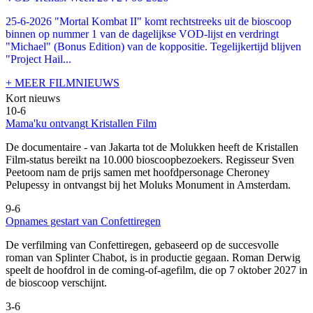
25-6-2026 "Mortal Kombat II" komt rechtstreeks uit de bioscoop
binnen op nummer 1 van de dagelijkse VOD-lijst en verdringt
"Michael" (Bonus Edition) van de koppositie. Tegelijkertijd blijven
"Project Hail...
+ MEER FILMNIEUWS
Kort nieuws
10-6
Mama'ku ontvangt Kristallen Film
De documentaire
- van Jakarta tot de Molukken heeft de Kristallen
Film-status bereikt na 10.000 bioscoopbezoekers. Regisseur Sven
Peetoom nam de prijs samen met hoofdpersonage Cheroney
Pelupessy in ontvangst bij het Moluks Monument in Amsterdam.
9-6
Opnames gestart van Confettiregen
De verfilming van Confettiregen, gebaseerd op de succesvolle
roman van Splinter Chabot, is in productie gegaan. Roman Derwig
speelt de hoofdrol in de coming-of-agefilm, die op 7 oktober 2027 in
de bioscoop verschijnt.
3-6