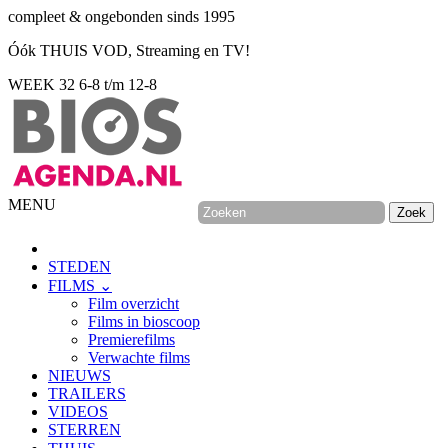
compleet & ongebonden sinds 1995
Óók THUIS VOD, Streaming en TV!
WEEK 32
6-8 t/m 12-8
MENU
STEDEN
FILMS ⌄
Film overzicht
Films in bioscoop
Premierefilms
Verwachte films
NIEUWS
TRAILERS
VIDEOS
STERREN