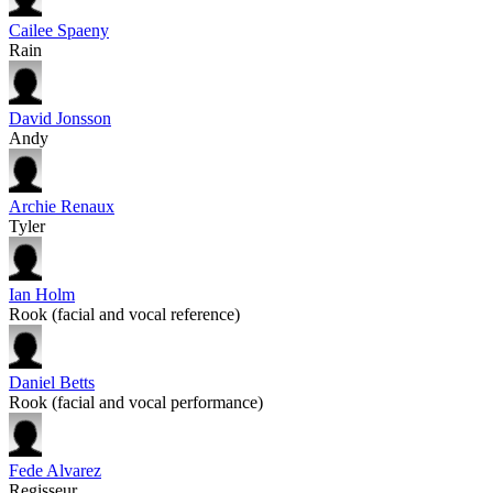
Cailee Spaeny
Rain
David Jonsson
Andy
Archie Renaux
Tyler
Ian Holm
Rook (facial and vocal reference)
Daniel Betts
Rook (facial and vocal performance)
Fede Alvarez
Regisseur