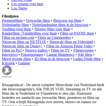
Les enfants vont bien
Los Tigres
Filmlijsten
Premierefilms
•
Verwachte films
•
Bioscoop top films
•
Nederlandse films
•
Nederlandstalige films in de bioscoop
•
Topfilms voor thuis
•
Nieuwe films voor thuis
•
Kinderfilms / Familiefilms voor thuis
•
Films op PATHE thuis
•
Films op meJane.com
•
Films op Cinemember
•
Nieuwste films op NETFLIX
•
Nieuwste films op Videoland
•
Nieuwste films op Disney+
•
Films op Amazon Prime Video
•
Films op Picl
•
Nieuwe trailers
•
Films op TV
•
Filmrecensies
•
Interviews
•
Fotoreportages
•
Laatste filmnieuws
•
Alle films
•
Meest recente films
•
3D films in de bioscoop
•
Ladies Night films
•
Klassiek
•
Gaming
Biosagenda.nl - De meest complete filmwebsite van Nederland biedt
alle bioscoopagenda's, óók THUIS VOD, Streaming en TV en alle
films die in Nederland en Vlaanderen te zien zijn. Daarnaast
besteden we aandacht aan verwachte films, premieres en films op
TV. Ook schrijft Biosagenda over sterren, nieuws en maken we