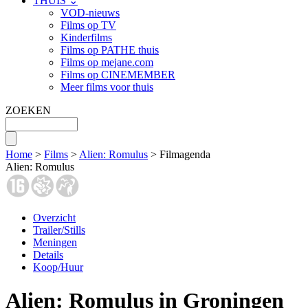
THUIS ⌄
VOD-nieuws
Films op TV
Kinderfilms
Films op PATHE thuis
Films op mejane.com
Films op CINEMEMBER
Meer films voor thuis
ZOEKEN
Home
>
Films
>
Alien: Romulus
> Filmagenda
Alien: Romulus
Overzicht
Trailer/Stills
Meningen
Details
Koop/Huur
Alien: Romulus in Groningen