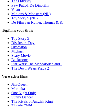
The Odyssey
Paw Patrol: De Dinofilm
Vaiana
Minions & Monsters (NL)
Toy Story 5 (NL)
De Film van Rutger, Thomas & P..
Topfilms voor thuis
Toy Story 5
Disclosure Day
Obsession
Michael
Scary Movie
Backrooms
Star Wars: The Mandalorian and..
The Devil Wears Prada 2
Verwachte films
Jim Queen
Mariinka
One Night Only
Sunny Dancer
The Rivals of Amziah King
Electric Child