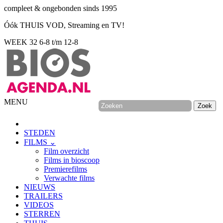
compleet & ongebonden sinds 1995
Óók THUIS VOD, Streaming en TV!
WEEK 32
6-8 t/m 12-8
MENU
STEDEN
FILMS ⌄
Film overzicht
Films in bioscoop
Premierefilms
Verwachte films
NIEUWS
TRAILERS
VIDEOS
STERREN