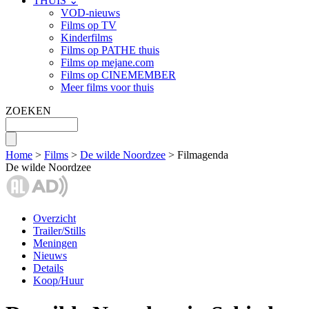
THUIS ⌄
VOD-nieuws
Films op TV
Kinderfilms
Films op PATHE thuis
Films op mejane.com
Films op CINEMEMBER
Meer films voor thuis
ZOEKEN
Home
>
Films
>
De wilde Noordzee
> Filmagenda
De wilde Noordzee
Overzicht
Trailer/Stills
Meningen
Nieuws
Details
Koop/Huur