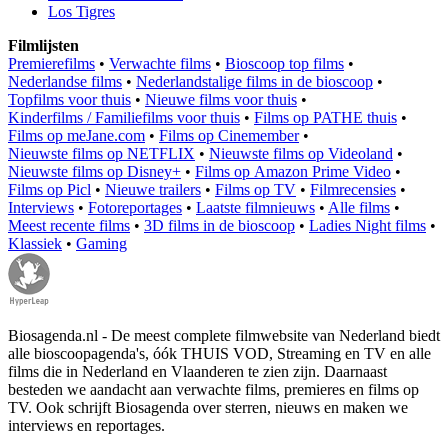
Los Tigres
Filmlijsten
Premierefilms
•
Verwachte films
•
Bioscoop top films
•
Nederlandse films
•
Nederlandstalige films in de bioscoop
•
Topfilms voor thuis
•
Nieuwe films voor thuis
•
Kinderfilms / Familiefilms voor thuis
•
Films op PATHE thuis
•
Films op meJane.com
•
Films op Cinemember
•
Nieuwste films op NETFLIX
•
Nieuwste films op Videoland
•
Nieuwste films op Disney+
•
Films op Amazon Prime Video
•
Films op Picl
•
Nieuwe trailers
•
Films op TV
•
Filmrecensies
•
Interviews
•
Fotoreportages
•
Laatste filmnieuws
•
Alle films
•
Meest recente films
•
3D films in de bioscoop
•
Ladies Night films
•
Klassiek
•
Gaming
Biosagenda.nl - De meest complete filmwebsite van Nederland biedt
alle bioscoopagenda's, óók THUIS VOD, Streaming en TV en alle
films die in Nederland en Vlaanderen te zien zijn. Daarnaast
besteden we aandacht aan verwachte films, premieres en films op
TV. Ook schrijft Biosagenda over sterren, nieuws en maken we
interviews en reportages.