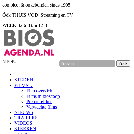
compleet & ongebonden sinds 1995
Óók THUIS VOD, Streaming en TV!
WEEK 32
6-8 t/m 12-8
MENU
STEDEN
FILMS ⌄
Film overzicht
Films in bioscoop
Premierefilms
Verwachte films
NIEUWS
TRAILERS
VIDEOS
STERREN