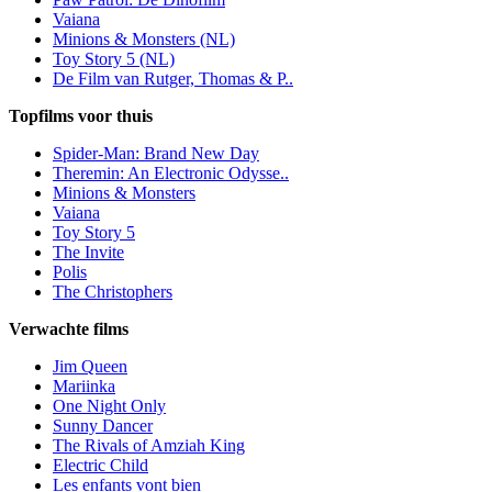
Vaiana
Minions & Monsters (NL)
Toy Story 5 (NL)
De Film van Rutger, Thomas & P..
Topfilms voor thuis
Spider-Man: Brand New Day
Theremin: An Electronic Odysse..
Minions & Monsters
Vaiana
Toy Story 5
The Invite
Polis
The Christophers
Verwachte films
Jim Queen
Mariinka
One Night Only
Sunny Dancer
The Rivals of Amziah King
Electric Child
Les enfants vont bien