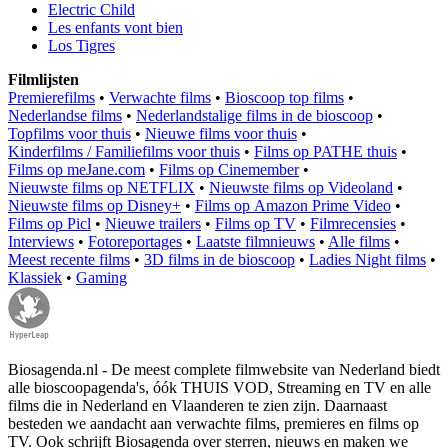
Electric Child
Les enfants vont bien
Los Tigres
Filmlijsten
Premierefilms
•
Verwachte films
•
Bioscoop top films
•
Nederlandse films
•
Nederlandstalige films in de bioscoop
•
Topfilms voor thuis
•
Nieuwe films voor thuis
•
Kinderfilms / Familiefilms voor thuis
•
Films op PATHE thuis
•
Films op meJane.com
•
Films op Cinemember
•
Nieuwste films op NETFLIX
•
Nieuwste films op Videoland
•
Nieuwste films op Disney+
•
Films op Amazon Prime Video
•
Films op Picl
•
Nieuwe trailers
•
Films op TV
•
Filmrecensies
•
Interviews
•
Fotoreportages
•
Laatste filmnieuws
•
Alle films
•
Meest recente films
•
3D films in de bioscoop
•
Ladies Night films
•
Klassiek
•
Gaming
Biosagenda.nl - De meest complete filmwebsite van Nederland biedt
alle bioscoopagenda's, óók THUIS VOD, Streaming en TV en alle
films die in Nederland en Vlaanderen te zien zijn. Daarnaast
besteden we aandacht aan verwachte films, premieres en films op
TV. Ook schrijft Biosagenda over sterren, nieuws en maken we