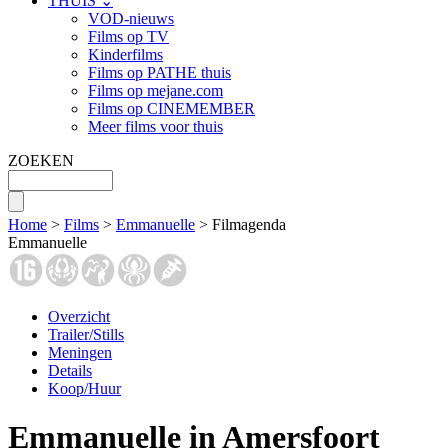
THUIS ⌄
VOD-nieuws
Films op TV
Kinderfilms
Films op PATHE thuis
Films op mejane.com
Films op CINEMEMBER
Meer films voor thuis
ZOEKEN
Home
>
Films
>
Emmanuelle
> Filmagenda
Emmanuelle
Overzicht
Trailer/Stills
Meningen
Details
Koop/Huur
Emmanuelle in Amersfoort