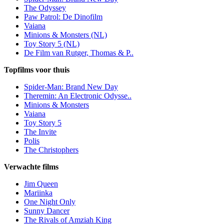
The Odyssey
Paw Patrol: De Dinofilm
Vaiana
Minions & Monsters (NL)
Toy Story 5 (NL)
De Film van Rutger, Thomas & P..
Topfilms voor thuis
Spider-Man: Brand New Day
Theremin: An Electronic Odysse..
Minions & Monsters
Vaiana
Toy Story 5
The Invite
Polis
The Christophers
Verwachte films
Jim Queen
Mariinka
One Night Only
Sunny Dancer
The Rivals of Amziah King