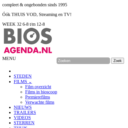
compleet & ongebonden sinds 1995
Óók THUIS VOD, Streaming en TV!
WEEK 32
6-8 t/m 12-8
MENU
STEDEN
FILMS ⌄
Film overzicht
Films in bioscoop
Premierefilms
Verwachte films
NIEUWS
TRAILERS
VIDEOS
STERREN