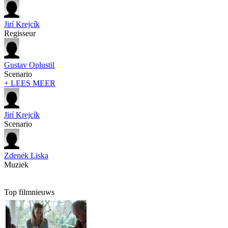
Jirí Krejcík
Regisseur
Gustav Oplustil
Scenario
+ LEES MEER
Jirí Krejcík
Scenario
Zdenek Liska
Muziek
Top filmnieuws