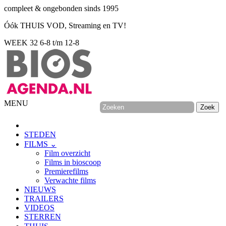
compleet & ongebonden sinds 1995
Óók THUIS VOD, Streaming en TV!
WEEK 32
6-8 t/m 12-8
MENU
STEDEN
FILMS ⌄
Film overzicht
Films in bioscoop
Premierefilms
Verwachte films
NIEUWS
TRAILERS
VIDEOS
STERREN