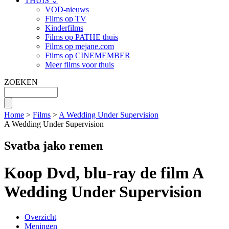
THUIS ⌄
VOD-nieuws
Films op TV
Kinderfilms
Films op PATHE thuis
Films op mejane.com
Films op CINEMEMBER
Meer films voor thuis
ZOEKEN
Home
>
Films
>
A Wedding Under Supervision
A Wedding Under Supervision
Svatba jako remen
Koop Dvd, blu-ray de film A
Wedding Under Supervision
Overzicht
Meningen