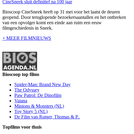
CineSneek sluit definitief na 100 jaar
Bioscoop CineSneek heeft op 31 mei voor het laatst de deuren
geopend. Door teruglopende bezoekersaantallen en het ontbreken
van een opvolger komt een einde aan ruim een eeuw
filmgeschiedenis in Sneek.
+ MEER FILMNIEUWS
Bioscoop top films
Spider-Man: Brand New Day
The Odyssey
Paw Patrol: De Dinofilm
Vaiana
Minions & Monsters (NL)
Toy Story 5 (NL)
De Film van Rutger, Thomas & P..
Topfilms voor thuis