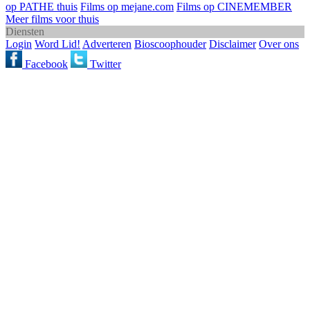
op PATHE thuis
Films op mejane.com
Films op CINEMEMBER
Meer films voor thuis
Diensten
Login
Word Lid!
Adverteren
Bioscoophouder
Disclaimer
Over ons
Facebook
Twitter