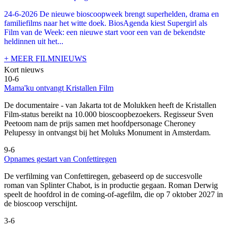
24-6-2026 De nieuwe bioscoopweek brengt superhelden, drama en
familiefilms naar het witte doek. BiosAgenda kiest Supergirl als
Film van de Week: een nieuwe start voor een van de bekendste
heldinnen uit het...
+ MEER FILMNIEUWS
Kort nieuws
10-6
Mama'ku ontvangt Kristallen Film
De documentaire
- van Jakarta tot de Molukken heeft de Kristallen
Film-status bereikt na 10.000 bioscoopbezoekers. Regisseur Sven
Peetoom nam de prijs samen met hoofdpersonage Cheroney
Pelupessy in ontvangst bij het Moluks Monument in Amsterdam.
9-6
Opnames gestart van Confettiregen
De verfilming van Confettiregen, gebaseerd op de succesvolle
roman van Splinter Chabot, is in productie gegaan. Roman Derwig
speelt de hoofdrol in de coming-of-agefilm, die op 7 oktober 2027 in
de bioscoop verschijnt.
3-6