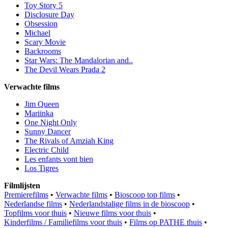
Toy Story 5
Disclosure Day
Obsession
Michael
Scary Movie
Backrooms
Star Wars: The Mandalorian and..
The Devil Wears Prada 2
Verwachte films
Jim Queen
Mariinka
One Night Only
Sunny Dancer
The Rivals of Amziah King
Electric Child
Les enfants vont bien
Los Tigres
Filmlijsten
Premierefilms
•
Verwachte films
•
Bioscoop top films
•
Nederlandse films
•
Nederlandstalige films in de bioscoop
•
Topfilms voor thuis
•
Nieuwe films voor thuis
•
Kinderfilms / Familiefilms voor thuis
•
Films op PATHE thuis
•