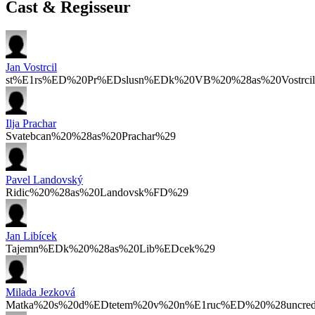
Cast & Regisseur
Jan Vostrcil
st%E1rs%ED%20Pr%EDslusn%EDk%20VB%20%28as%20Vostrci
Ilja Prachar
Svatebcan%20%28as%20Prachar%29
Pavel Landovský
Ridic%20%28as%20Landovsk%FD%29
Jan Libícek
Tajemn%EDk%20%28as%20Lib%EDcek%29
Milada Jezková
Matka%20s%20d%EDtetem%20v%20n%E1ruc%ED%20%28uncred