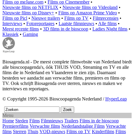
Films op meJane.com
•
Films op Cinemember
•
Nieuwste films op NETFLIX
•
Nieuwste films op Videoland
•
Nieuwste films op Disney+
•
Films op Amazon Prime Video
•
Films op Picl
•
Nieuwe trailers
•
Films op TV
•
Filmrecensies
•
Interviews
•
Fotoreportages
•
Laatste filmnieuws
•
Alle films
•
Meest recente films
•
3D films in de bioscoop
•
Ladies Night films
•
Klassiek
•
Gaming
Biosagenda.nl - De meest complete filmwebsite van Nederland biedt
alle bioscoopagenda's, óók THUIS VOD, Streaming en TV en alle
films die in Nederland en Vlaanderen te zien zijn. Daarnaast
besteden we aandacht aan verwachte films, premieres en films op
TV. Ook schrijft Biosagenda over sterren, nieuws en maken we
interviews en reportages.
© Copyright 1995-2026 Bioscoopagenda Nederland /
HyperLeap
Menu
Home
Steden
Films
Filmnieuws
Trailers
Films in de bioscoop
Premierefilms
Verwachte films
Nederlandstalige Films
Verwachte
films
Sterren
Thuis
VOD-nieuws
Films op TV
Kinderfilms
Films