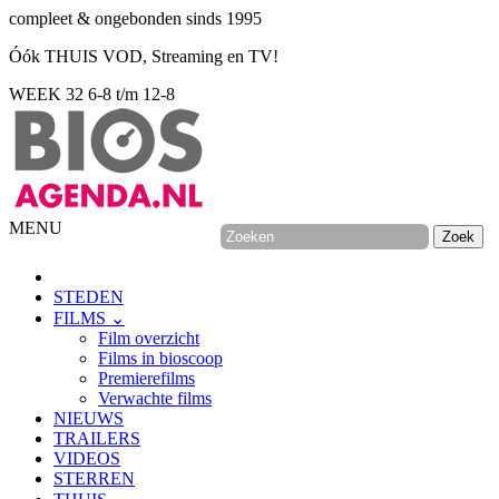
compleet & ongebonden sinds 1995
Óók THUIS VOD, Streaming en TV!
WEEK 32
6-8 t/m 12-8
MENU
STEDEN
FILMS ⌄
Film overzicht
Films in bioscoop
Premierefilms
Verwachte films
NIEUWS
TRAILERS
VIDEOS
STERREN