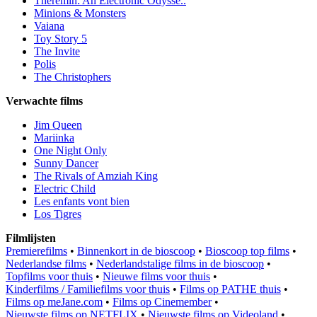
Theremin: An Electronic Odysse..
Minions & Monsters
Vaiana
Toy Story 5
The Invite
Polis
The Christophers
Verwachte films
Jim Queen
Mariinka
One Night Only
Sunny Dancer
The Rivals of Amziah King
Electric Child
Les enfants vont bien
Los Tigres
Filmlijsten
Premierefilms
•
Binnenkort in de bioscoop
•
Bioscoop top films
•
Nederlandse films
•
Nederlandstalige films in de bioscoop
•
Topfilms voor thuis
•
Nieuwe films voor thuis
•
Kinderfilms / Familiefilms voor thuis
•
Films op PATHE thuis
•
Films op meJane.com
•
Films op Cinemember
•
Nieuwste films op NETFLIX
•
Nieuwste films op Videoland
•