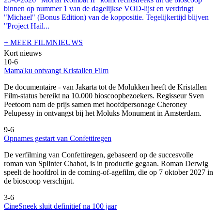
binnen op nummer 1 van de dagelijkse VOD-lijst en verdringt
"Michael" (Bonus Edition) van de koppositie. Tegelijkertijd blijven
"Project Hail...
+ MEER FILMNIEUWS
Kort nieuws
10-6
Mama'ku ontvangt Kristallen Film
De documentaire
- van Jakarta tot de Molukken heeft de Kristallen
Film-status bereikt na 10.000 bioscoopbezoekers. Regisseur Sven
Peetoom nam de prijs samen met hoofdpersonage Cheroney
Pelupessy in ontvangst bij het Moluks Monument in Amsterdam.
9-6
Opnames gestart van Confettiregen
De verfilming van Confettiregen, gebaseerd op de succesvolle
roman van Splinter Chabot, is in productie gegaan. Roman Derwig
speelt de hoofdrol in de coming-of-agefilm, die op 7 oktober 2027 in
de bioscoop verschijnt.
3-6
CineSneek sluit definitief na 100 jaar