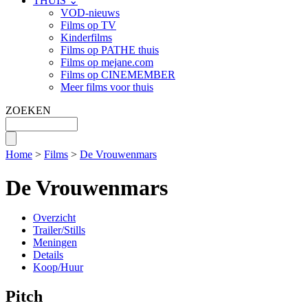
THUIS ⌄
VOD-nieuws
Films op TV
Kinderfilms
Films op PATHE thuis
Films op mejane.com
Films op CINEMEMBER
Meer films voor thuis
ZOEKEN
Home
>
Films
>
De Vrouwenmars
De Vrouwenmars
Overzicht
Trailer/Stills
Meningen
Details
Koop/Huur
Pitch