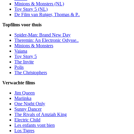
Minions & Monsters (NL)
Toy Story 5 (NL)
De Film van Rutger, Thomas & P..
Topfilms voor thuis
Spider-Man: Brand New Day
Theremin: An Electronic Odysse..
Minions & Monsters
Vaiana
Toy Story 5
The Invite
Polis
The Christophers
Verwachte films
Jim Queen
Mariinka
One Night Only
Sunny Dancer
The Rivals of Amziah King
Electric Child
Les enfants vont bien
Los Tigres