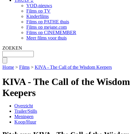
THUIS ⌄
VOD-nieuws
Films op TV
Kinderfilms
Films op PATHE thuis
Films op mejane.com
Films op CINEMEMBER
Meer films voor thuis
ZOEKEN
Home
>
Films
>
KIVA - The Call of the Wisdom Keepers
KIVA - The Call of the Wisdom
Keepers
Overzicht
Trailer/Stills
Meningen
Koop/Huur