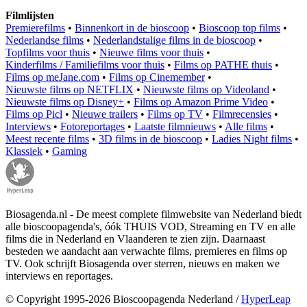
Filmlijsten
Premierefilms
•
Binnenkort in de bioscoop
•
Bioscoop top films
•
Nederlandse films
•
Nederlandstalige films in de bioscoop
•
Topfilms voor thuis
•
Nieuwe films voor thuis
•
Kinderfilms / Familiefilms voor thuis
•
Films op PATHE thuis
•
Films op meJane.com
•
Films op Cinemember
•
Nieuwste films op NETFLIX
•
Nieuwste films op Videoland
•
Nieuwste films op Disney+
•
Films op Amazon Prime Video
•
Films op Picl
•
Nieuwe trailers
•
Films op TV
•
Filmrecensies
•
Interviews
•
Fotoreportages
•
Laatste filmnieuws
•
Alle films
•
Meest recente films
•
3D films in de bioscoop
•
Ladies Night films
•
Klassiek
•
Gaming
Biosagenda.nl - De meest complete filmwebsite van Nederland biedt
alle bioscoopagenda's, óók THUIS VOD, Streaming en TV en alle
films die in Nederland en Vlaanderen te zien zijn. Daarnaast
besteden we aandacht aan verwachte films, premieres en films op
TV. Ook schrijft Biosagenda over sterren, nieuws en maken we
interviews en reportages.
© Copyright 1995-2026 Bioscoopagenda Nederland /
HyperLeap