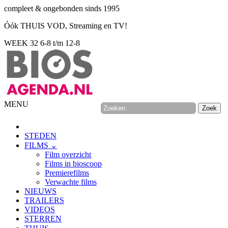
compleet & ongebonden sinds 1995
Óók THUIS VOD, Streaming en TV!
WEEK 32
6-8 t/m 12-8
MENU
STEDEN
FILMS ⌄
Film overzicht
Films in bioscoop
Premierefilms
Verwachte films
NIEUWS
TRAILERS
VIDEOS
STERREN