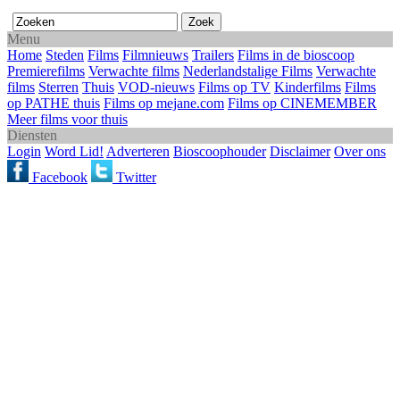
Menu
Home
Steden
Films
Filmnieuws
Trailers
Films in de bioscoop
Premierefilms
Verwachte films
Nederlandstalige Films
Verwachte
films
Sterren
Thuis
VOD-nieuws
Films op TV
Kinderfilms
Films
op PATHE thuis
Films op mejane.com
Films op CINEMEMBER
Meer films voor thuis
Diensten
Login
Word Lid!
Adverteren
Bioscoophouder
Disclaimer
Over ons
Facebook
Twitter