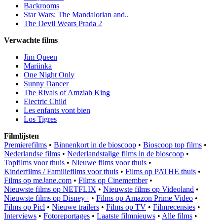
Backrooms
Star Wars: The Mandalorian and..
The Devil Wears Prada 2
Verwachte films
Jim Queen
Mariinka
One Night Only
Sunny Dancer
The Rivals of Amziah King
Electric Child
Les enfants vont bien
Los Tigres
Filmlijsten
Premierefilms
•
Binnenkort in de bioscoop
•
Bioscoop top films
•
Nederlandse films
•
Nederlandstalige films in de bioscoop
•
Topfilms voor thuis
•
Nieuwe films voor thuis
•
Kinderfilms / Familiefilms voor thuis
•
Films op PATHE thuis
•
Films op meJane.com
•
Films op Cinemember
•
Nieuwste films op NETFLIX
•
Nieuwste films op Videoland
•
Nieuwste films op Disney+
•
Films op Amazon Prime Video
•
Films op Picl
•
Nieuwe trailers
•
Films op TV
•
Filmrecensies
•
Interviews
•
Fotoreportages
•
Laatste filmnieuws
•
Alle films
•