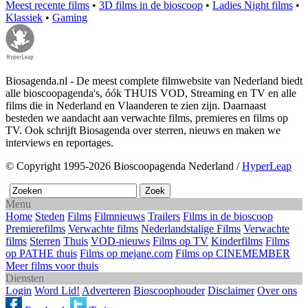
Meest recente films
•
3D films in de bioscoop
•
Ladies Night films
•
Klassiek
•
Gaming
Biosagenda.nl - De meest complete filmwebsite van Nederland biedt
alle bioscoopagenda's, óók THUIS VOD, Streaming en TV en alle
films die in Nederland en Vlaanderen te zien zijn. Daarnaast
besteden we aandacht aan verwachte films, premieres en films op
TV. Ook schrijft Biosagenda over sterren, nieuws en maken we
interviews en reportages.
© Copyright 1995-2026 Bioscoopagenda Nederland /
HyperLeap
Menu
Home
Steden
Films
Filmnieuws
Trailers
Films in de bioscoop
Premierefilms
Verwachte films
Nederlandstalige Films
Verwachte
films
Sterren
Thuis
VOD-nieuws
Films op TV
Kinderfilms
Films
op PATHE thuis
Films op mejane.com
Films op CINEMEMBER
Meer films voor thuis
Diensten
Login
Word Lid!
Adverteren
Bioscoophouder
Disclaimer
Over ons