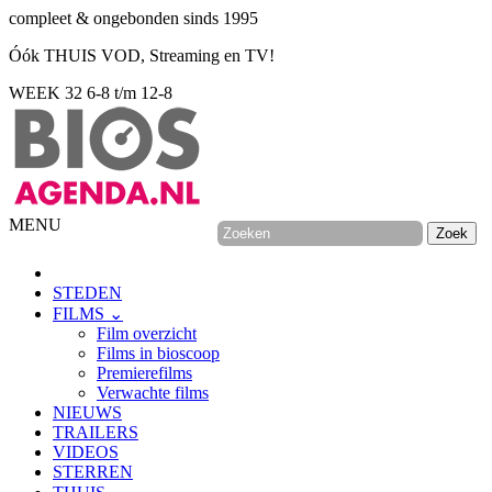
compleet & ongebonden sinds 1995
Óók THUIS VOD, Streaming en TV!
WEEK 32
6-8 t/m 12-8
MENU
STEDEN
FILMS ⌄
Film overzicht
Films in bioscoop
Premierefilms
Verwachte films
NIEUWS
TRAILERS
VIDEOS
STERREN