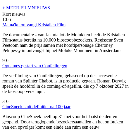
+ MEER FILMNIEUWS
Kort nieuws
10-6
Mama'ku ontvangt Kristallen Film
De documentaire
- van Jakarta tot de Molukken heeft de Kristallen
Film-status bereikt na 10.000 bioscoopbezoekers. Regisseur Sven
Peetoom nam de prijs samen met hoofdpersonage Cheroney
Pelupessy in ontvangst bij het Moluks Monument in Amsterdam.
9-6
Opnames gestart van Confettiregen
De verfilming van Confettiregen, gebaseerd op de succesvolle
roman van Splinter Chabot, is in productie gegaan. Roman Derwig
speelt de hoofdrol in de coming-of-agefilm, die op 7 oktober 2027 in
de bioscoop verschijnt.
3-6
CineSneek sluit definitief na 100 jaar
Bioscoop CineSneek heeft op 31 mei voor het laatst de deuren
geopend. Door teruglopende bezoekersaantallen en het ontbreken
van een opvolger komt een einde aan ruim een eeuw