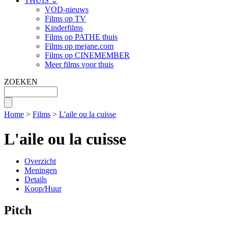
THUIS ⌄
VOD-nieuws
Films op TV
Kinderfilms
Films op PATHE thuis
Films op mejane.com
Films op CINEMEMBER
Meer films voor thuis
ZOEKEN
Home
>
Films
>
L'aile ou la cuisse
L'aile ou la cuisse
Overzicht
Meningen
Details
Koop/Huur
Pitch