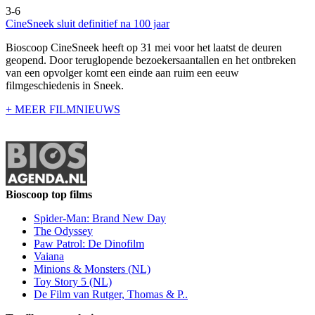
3-6
CineSneek sluit definitief na 100 jaar
Bioscoop CineSneek heeft op 31 mei voor het laatst de deuren
geopend. Door teruglopende bezoekersaantallen en het ontbreken
van een opvolger komt een einde aan ruim een eeuw
filmgeschiedenis in Sneek.
+ MEER FILMNIEUWS
Bioscoop top films
Spider-Man: Brand New Day
The Odyssey
Paw Patrol: De Dinofilm
Vaiana
Minions & Monsters (NL)
Toy Story 5 (NL)
De Film van Rutger, Thomas & P..