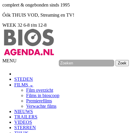
compleet & ongebonden sinds 1995
Óók THUIS VOD, Streaming en TV!
WEEK 32
6-8 t/m 12-8
MENU
STEDEN
FILMS ⌄
Film overzicht
Films in bioscoop
Premierefilms
Verwachte films
NIEUWS
TRAILERS
VIDEOS
STERREN