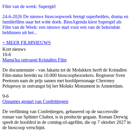
Film van de week: Supergirl
24-6-2026 De nieuwe bioscoopweek brengt superhelden, drama en
familiefilms naar het witte doek. BiosAgenda kiest Supergirl als
Film van de Week: een nieuwe start voor een van de bekendste
heldinnen uit het...
+ MEER FILMNIEUWS
Kort nieuws
10-6
Mama'ku ontvangt Kristallen Film
De documentaire
- van Jakarta tot de Molukken heeft de Kristallen
Film-status bereikt na 10.000 bioscoopbezoekers. Regisseur Sven
Peetoom nam de prijs samen met hoofdpersonage Cheroney
Pelupessy in ontvangst bij het Moluks Monument in Amsterdam.
9-6
Opnames gestart van Confettiregen
De verfilming van Confettiregen, gebaseerd op de succesvolle
roman van Splinter Chabot, is in productie gegaan. Roman Derwig
speelt de hoofdrol in de coming-of-agefilm, die op 7 oktober 2027 in
de bioscoop verschijnt.