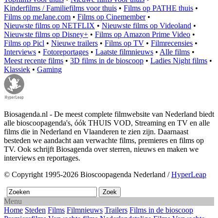
Kinderfilms / Familiefilms voor thuis
•
Films op PATHE thuis
•
Films op meJane.com
•
Films op Cinemember
•
Nieuwste films op NETFLIX
•
Nieuwste films op Videoland
•
Nieuwste films op Disney+
•
Films op Amazon Prime Video
•
Films op Picl
•
Nieuwe trailers
•
Films op TV
•
Filmrecensies
•
Interviews
•
Fotoreportages
•
Laatste filmnieuws
•
Alle films
•
Meest recente films
•
3D films in de bioscoop
•
Ladies Night films
•
Klassiek
•
Gaming
Biosagenda.nl - De meest complete filmwebsite van Nederland biedt
alle bioscoopagenda's, óók THUIS VOD, Streaming en TV en alle
films die in Nederland en Vlaanderen te zien zijn. Daarnaast
besteden we aandacht aan verwachte films, premieres en films op
TV. Ook schrijft Biosagenda over sterren, nieuws en maken we
interviews en reportages.
© Copyright 1995-2026 Bioscoopagenda Nederland /
HyperLeap
Menu
Home
Steden
Films
Filmnieuws
Trailers
Films in de bioscoop