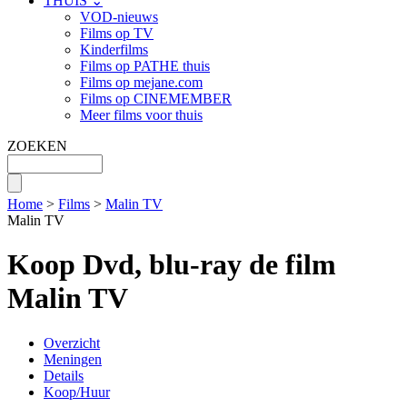
THUIS ⌄
VOD-nieuws
Films op TV
Kinderfilms
Films op PATHE thuis
Films op mejane.com
Films op CINEMEMBER
Meer films voor thuis
ZOEKEN
Home
>
Films
>
Malin TV
Malin TV
Koop Dvd, blu-ray de film
Malin TV
Overzicht
Meningen
Details
Koop/Huur