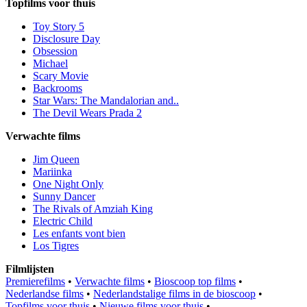
Topfilms voor thuis
Toy Story 5
Disclosure Day
Obsession
Michael
Scary Movie
Backrooms
Star Wars: The Mandalorian and..
The Devil Wears Prada 2
Verwachte films
Jim Queen
Mariinka
One Night Only
Sunny Dancer
The Rivals of Amziah King
Electric Child
Les enfants vont bien
Los Tigres
Filmlijsten
Premierefilms
•
Verwachte films
•
Bioscoop top films
•
Nederlandse films
•
Nederlandstalige films in de bioscoop
•
Topfilms voor thuis
•
Nieuwe films voor thuis
•