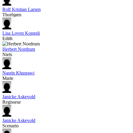
Rolf Kristian Larsen
Thorbjørn
Lisa Loven Kongsli
Edith
Herbert Nordrum
Niels
Nasrin Khusrawi
Marie
Janicke Askevold
Regisseur
Janicke Askevold
Scenario