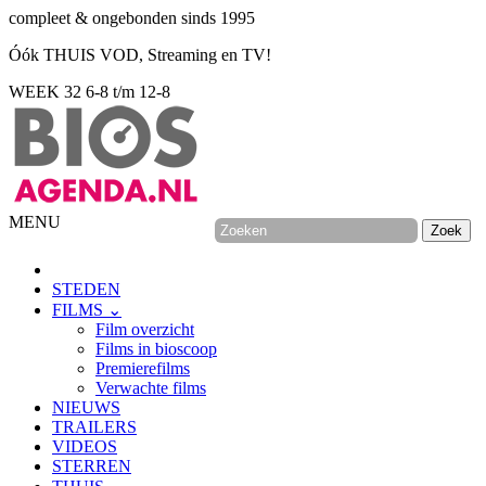
compleet & ongebonden sinds 1995
Óók THUIS VOD, Streaming en TV!
WEEK 32
6-8 t/m 12-8
MENU
STEDEN
FILMS ⌄
Film overzicht
Films in bioscoop
Premierefilms
Verwachte films
NIEUWS
TRAILERS
VIDEOS
STERREN