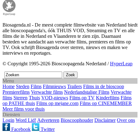
Biosagenda.nl - De meest complete filmwebsite van Nederland biedt
alle bioscoopagenda's, óók THUIS VOD, Streaming en TV en alle
films die in Nederland en Vlaanderen te zien zijn. Daarnaast
besteden we aandacht aan verwachte films, premieres en films op
TV. Ook schrijft Biosagenda over sterren, nieuws en maken we
interviews en reportages.
© Copyright 1995-2026 Bioscoopagenda Nederland /
HyperLeap
Menu
Home
Steden
Films
Filmnieuws
Trailers
Films in de bioscoop
Premierefilms
Verwachte films
Nederlandstalige Films
Verwachte
films
Sterren
Thuis
VOD-nieuws
Films op TV
Kinderfilms
Films
op PATHE thuis
Films op mejane.com
Films op CINEMEMBER
Meer films voor thuis
Diensten
Login
Word Lid!
Adverteren
Bioscoophouder
Disclaimer
Over ons
Facebook
Twitter