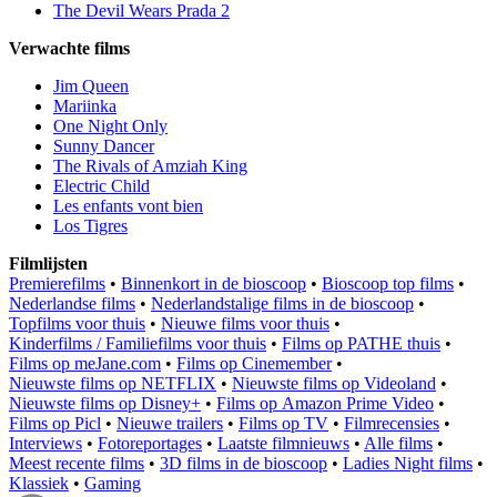
The Devil Wears Prada 2
Verwachte films
Jim Queen
Mariinka
One Night Only
Sunny Dancer
The Rivals of Amziah King
Electric Child
Les enfants vont bien
Los Tigres
Filmlijsten
Premierefilms
•
Binnenkort in de bioscoop
•
Bioscoop top films
•
Nederlandse films
•
Nederlandstalige films in de bioscoop
•
Topfilms voor thuis
•
Nieuwe films voor thuis
•
Kinderfilms / Familiefilms voor thuis
•
Films op PATHE thuis
•
Films op meJane.com
•
Films op Cinemember
•
Nieuwste films op NETFLIX
•
Nieuwste films op Videoland
•
Nieuwste films op Disney+
•
Films op Amazon Prime Video
•
Films op Picl
•
Nieuwe trailers
•
Films op TV
•
Filmrecensies
•
Interviews
•
Fotoreportages
•
Laatste filmnieuws
•
Alle films
•
Meest recente films
•
3D films in de bioscoop
•
Ladies Night films
•
Klassiek
•
Gaming