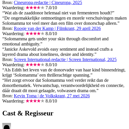
Bron:
Cineuropa-redactie | Cineuropa, 2025
Waardering:
7.0
/
10
“Wat als de zaaddonor helemaal niet van fermenteren houdt?”
“De ongemakkelijke ontmoetingen en morele verschuivingen maken
Solomamma tot veel meer dan een film over donorschap alleen.”
Bron:
Roosje van der Kamp | Filmkrant, 29 april 2026
Waardering:
8.0
/
10
“Solomamma gets under your skin through discomfort and
emotional ambiguity.”
“Janicke Askevold avoids easy sentiment and instead crafts a
layered drama about loneliness, desire and identity.”
Bron:
Screen International-redactie | Screen International, 2025
Waardering:
8.0
/
10
“Als Edith het leven van de donorvader van haar kind binnendringt,
krijgt ‘Solomamma’ een thrillerachtige spanning.”
“Het zorgt ervoor dat Solomamma veel verder reikt dan de
donorthematiek. Verwantschap, verantwoordelijkheid en connectie,
dáár draait dit mooi gelaagde, volwassen drama om.”
Bron:
Kevin Toma | de Volkskrant, 27 mei 2026
Waardering:
8.0
/
10
Cast & Regisseur