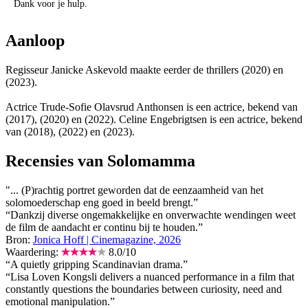
Dank voor je hulp.
Aanloop
Regisseur Janicke Askevold maakte eerder de thrillers
(2020) en
(2023).
Actrice Trude-Sofie Olavsrud Anthonsen is een actrice, bekend van
(2017),
(2020) en
(2022). Celine Engebrigtsen is een actrice, bekend
van
(2018),
(2022) en
(2023).
Recensies van Solomamma
"... (P)rachtig portret geworden dat de eenzaamheid van het
solomoederschap eng goed in beeld brengt.”
“Dankzij diverse ongemakkelijke en onverwachte wendingen weet
de film de aandacht er continu bij te houden.”
Bron:
Jonica Hoff | Cinemagazine, 2026
Waardering:
8.0
/
10
“A quietly gripping Scandinavian drama.”
“Lisa Loven Kongsli delivers a nuanced performance in a film that
constantly questions the boundaries between curiosity, need and
emotional manipulation.”