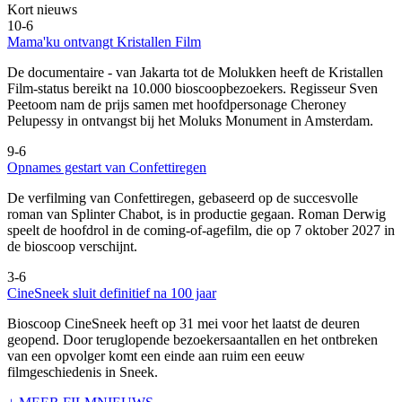
Kort nieuws
10-6
Mama'ku ontvangt Kristallen Film
De documentaire
- van Jakarta tot de Molukken heeft de Kristallen
Film-status bereikt na 10.000 bioscoopbezoekers. Regisseur Sven
Peetoom nam de prijs samen met hoofdpersonage Cheroney
Pelupessy in ontvangst bij het Moluks Monument in Amsterdam.
9-6
Opnames gestart van Confettiregen
De verfilming van Confettiregen, gebaseerd op de succesvolle
roman van Splinter Chabot, is in productie gegaan. Roman Derwig
speelt de hoofdrol in de coming-of-agefilm, die op 7 oktober 2027 in
de bioscoop verschijnt.
3-6
CineSneek sluit definitief na 100 jaar
Bioscoop CineSneek heeft op 31 mei voor het laatst de deuren
geopend. Door teruglopende bezoekersaantallen en het ontbreken
van een opvolger komt een einde aan ruim een eeuw
filmgeschiedenis in Sneek.