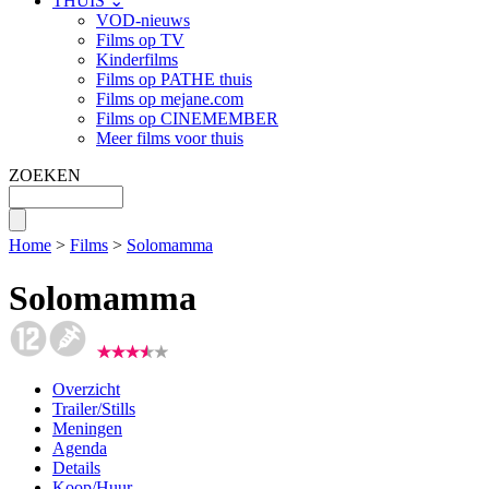
THUIS ⌄
VOD-nieuws
Films op TV
Kinderfilms
Films op PATHE thuis
Films op mejane.com
Films op CINEMEMBER
Meer films voor thuis
ZOEKEN
Home
>
Films
>
Solomamma
Solomamma
Overzicht
Trailer/Stills
Meningen
Agenda
Details
Koop/Huur