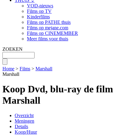
THUIS ⌄
VOD-nieuws
Films op TV
Kinderfilms
Films op PATHE thuis
Films op mejane.com
Films op CINEMEMBER
Meer films voor thuis
ZOEKEN
Home
>
Films
>
Marshall
Marshall
Koop Dvd, blu-ray de film
Marshall
Overzicht
Meningen
Details
Koop/Huur