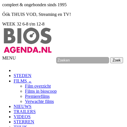
compleet & ongebonden sinds 1995
Óók THUIS VOD, Streaming en TV!
WEEK 32
6-8 t/m 12-8
MENU
STEDEN
FILMS ⌄
Film overzicht
Films in bioscoop
Premierefilms
Verwachte films
NIEUWS
TRAILERS
VIDEOS
STERREN