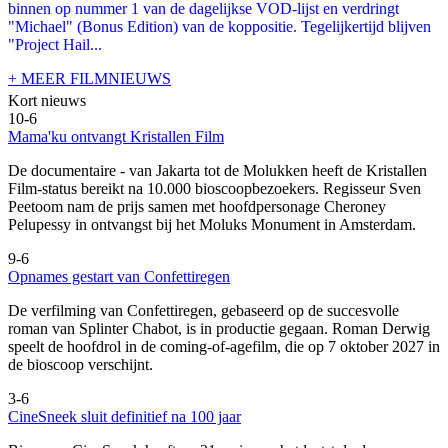
binnen op nummer 1 van de dagelijkse VOD-lijst en verdringt
"Michael" (Bonus Edition) van de koppositie. Tegelijkertijd blijven
"Project Hail...
+ MEER FILMNIEUWS
Kort nieuws
10-6
Mama'ku ontvangt Kristallen Film
De documentaire
- van Jakarta tot de Molukken heeft de Kristallen
Film-status bereikt na 10.000 bioscoopbezoekers. Regisseur Sven
Peetoom nam de prijs samen met hoofdpersonage Cheroney
Pelupessy in ontvangst bij het Moluks Monument in Amsterdam.
9-6
Opnames gestart van Confettiregen
De verfilming van Confettiregen, gebaseerd op de succesvolle
roman van Splinter Chabot, is in productie gegaan. Roman Derwig
speelt de hoofdrol in de coming-of-agefilm, die op 7 oktober 2027 in
de bioscoop verschijnt.
3-6
CineSneek sluit definitief na 100 jaar