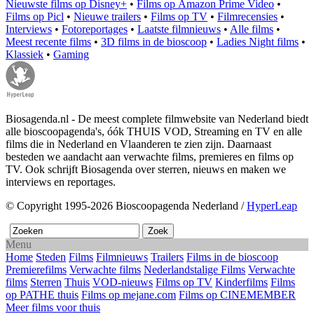
Nieuwste films op Disney+
•
Films op Amazon Prime Video
•
Films op Picl
•
Nieuwe trailers
•
Films op TV
•
Filmrecensies
•
Interviews
•
Fotoreportages
•
Laatste filmnieuws
•
Alle films
•
Meest recente films
•
3D films in de bioscoop
•
Ladies Night films
•
Klassiek
•
Gaming
Biosagenda.nl - De meest complete filmwebsite van Nederland biedt
alle bioscoopagenda's, óók THUIS VOD, Streaming en TV en alle
films die in Nederland en Vlaanderen te zien zijn. Daarnaast
besteden we aandacht aan verwachte films, premieres en films op
TV. Ook schrijft Biosagenda over sterren, nieuws en maken we
interviews en reportages.
© Copyright 1995-2026 Bioscoopagenda Nederland /
HyperLeap
Menu
Home
Steden
Films
Filmnieuws
Trailers
Films in de bioscoop
Premierefilms
Verwachte films
Nederlandstalige Films
Verwachte
films
Sterren
Thuis
VOD-nieuws
Films op TV
Kinderfilms
Films
op PATHE thuis
Films op mejane.com
Films op CINEMEMBER
Meer films voor thuis