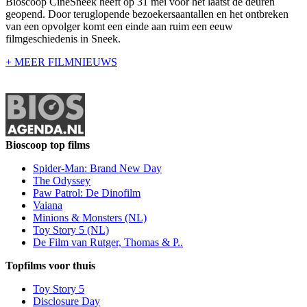
Bioscoop CineSneek heeft op 31 mei voor het laatst de deuren
geopend. Door teruglopende bezoekersaantallen en het ontbreken
van een opvolger komt een einde aan ruim een eeuw
filmgeschiedenis in Sneek.
+ MEER FILMNIEUWS
Bioscoop top films
Spider-Man: Brand New Day
The Odyssey
Paw Patrol: De Dinofilm
Vaiana
Minions & Monsters (NL)
Toy Story 5 (NL)
De Film van Rutger, Thomas & P..
Topfilms voor thuis
Toy Story 5
Disclosure Day