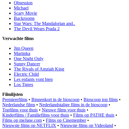
Obsession
Michael
Scary Movie
Backrooms
Star Wars: The Mandalorian and..
The Devil Wears Prada 2
Verwachte films
Jim Queen
Mariinka
One Night Only
Sunny Dancer
The Rivals of Amziah King
Electric Child
Les enfants vont bien
Los Tigres
Filmlijsten
Premierefilms
•
Binnenkort in de bioscoop
•
Bioscoop top films
•
Nederlandse films
•
Nederlandstalige films in de bioscoop
•
Topfilms voor thuis
•
Nieuwe films voor thuis
•
Kinderfilms / Familiefilms voor thuis
•
Films op PATHE thuis
•
Films op meJane.com
•
Films op Cinemember
•
Nieuwste films op NETFLIX
•
Nieuwste films op Videoland
•