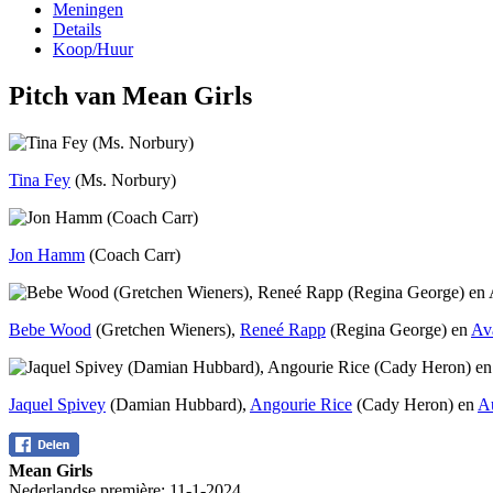
Meningen
Details
Koop/Huur
Pitch van Mean Girls
Tina Fey
(Ms. Norbury)
Jon Hamm
(Coach Carr)
Bebe Wood
(Gretchen Wieners),
Reneé Rapp
(Regina George) en
Av
Jaquel Spivey
(Damian Hubbard),
Angourie Rice
(Cady Heron) en
Au
Mean Girls
Nederlandse première:
11-1-2024