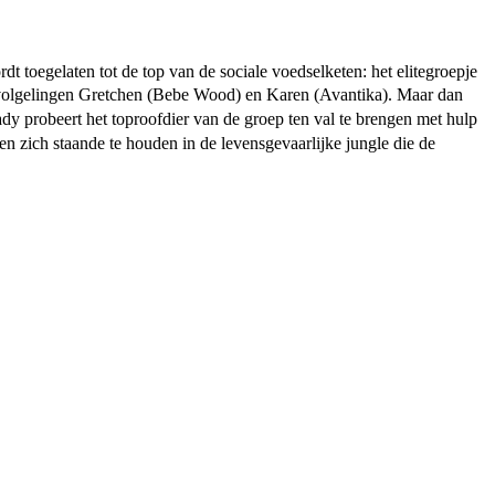
toegelaten tot de top van de sociale voedselketen: het elitegroepje
olgelingen Gretchen (Bebe Wood) en Karen (Avantika). Maar dan
y probeert het toproofdier van de groep ten val te brengen met hulp
en zich staande te houden in de levensgevaarlijke jungle die de