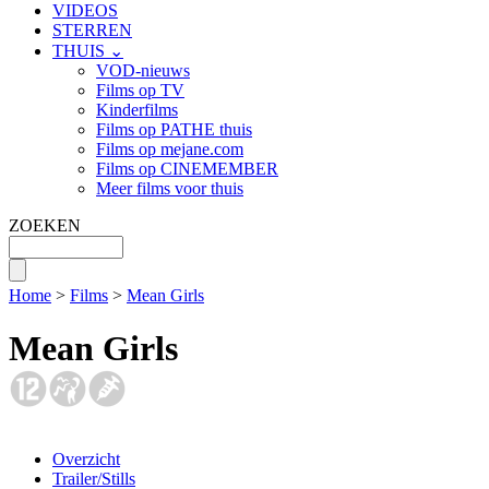
VIDEOS
STERREN
THUIS ⌄
VOD-nieuws
Films op TV
Kinderfilms
Films op PATHE thuis
Films op mejane.com
Films op CINEMEMBER
Meer films voor thuis
ZOEKEN
Home
>
Films
>
Mean Girls
Mean Girls
Overzicht
Trailer/Stills