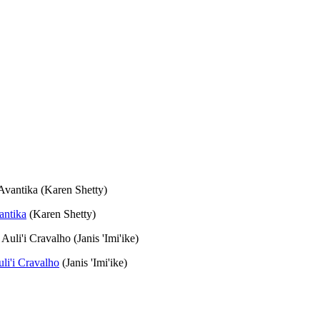
antika
(Karen Shetty)
li'i Cravalho
(Janis 'Imi'ike)