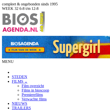
compleet & ongebonden sinds 1995
WEEK 32
6-8 t/m 12-8
MENU
STEDEN
FILMS ⌄
Film overzicht
Films in bioscoop
Premierefilms
Verwachte films
NIEUWS
TRAILERS