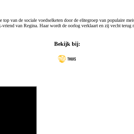
top van de sociale voedselketen door de elitegroep van populaire me
vriend van Regina. Haar wordt de oorlog verklaart en zij vecht terug 
Bekijk bij: