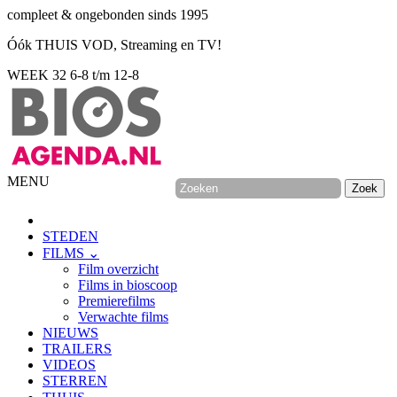
compleet & ongebonden sinds 1995
Óók THUIS VOD, Streaming en TV!
WEEK 32
6-8 t/m 12-8
MENU
STEDEN
FILMS ⌄
Film overzicht
Films in bioscoop
Premierefilms
Verwachte films
NIEUWS
TRAILERS
VIDEOS
STERREN