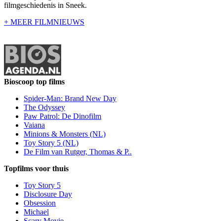
filmgeschiedenis in Sneek.
+ MEER FILMNIEUWS
Bioscoop top films
Spider-Man: Brand New Day
The Odyssey
Paw Patrol: De Dinofilm
Vaiana
Minions & Monsters (NL)
Toy Story 5 (NL)
De Film van Rutger, Thomas & P..
Topfilms voor thuis
Toy Story 5
Disclosure Day
Obsession
Michael
Scary Movie