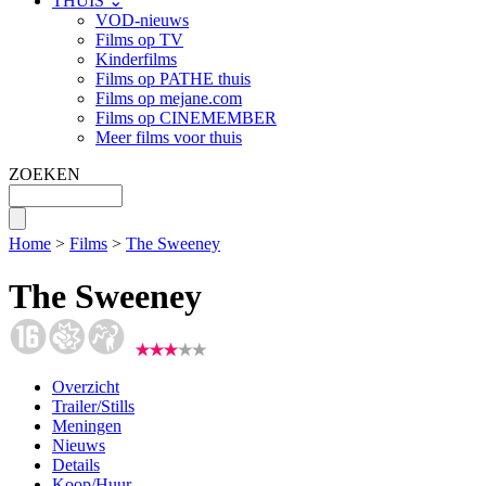
THUIS ⌄
VOD-nieuws
Films op TV
Kinderfilms
Films op PATHE thuis
Films op mejane.com
Films op CINEMEMBER
Meer films voor thuis
ZOEKEN
Home
>
Films
>
The Sweeney
The Sweeney
Overzicht
Trailer/Stills
Meningen
Nieuws
Details
Koop/Huur