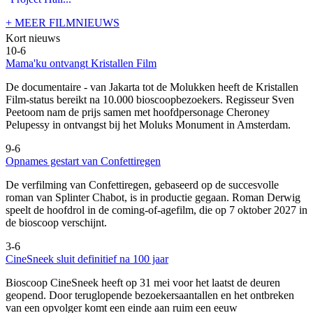
+ MEER FILMNIEUWS
Kort nieuws
10-6
Mama'ku ontvangt Kristallen Film
De documentaire
- van Jakarta tot de Molukken heeft de Kristallen
Film-status bereikt na 10.000 bioscoopbezoekers. Regisseur Sven
Peetoom nam de prijs samen met hoofdpersonage Cheroney
Pelupessy in ontvangst bij het Moluks Monument in Amsterdam.
9-6
Opnames gestart van Confettiregen
De verfilming van Confettiregen, gebaseerd op de succesvolle
roman van Splinter Chabot, is in productie gegaan. Roman Derwig
speelt de hoofdrol in de coming-of-agefilm, die op 7 oktober 2027 in
de bioscoop verschijnt.
3-6
CineSneek sluit definitief na 100 jaar
Bioscoop CineSneek heeft op 31 mei voor het laatst de deuren
geopend. Door teruglopende bezoekersaantallen en het ontbreken
van een opvolger komt een einde aan ruim een eeuw