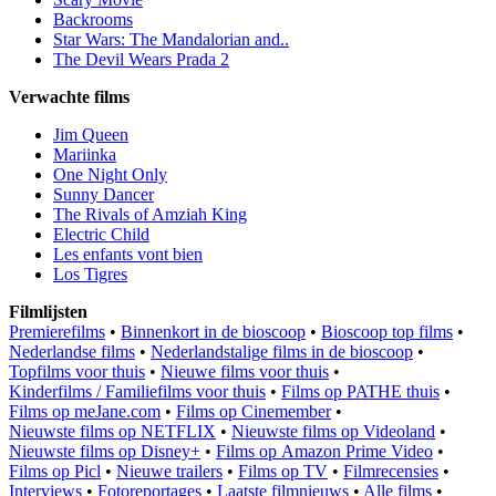
Backrooms
Star Wars: The Mandalorian and..
The Devil Wears Prada 2
Verwachte films
Jim Queen
Mariinka
One Night Only
Sunny Dancer
The Rivals of Amziah King
Electric Child
Les enfants vont bien
Los Tigres
Filmlijsten
Premierefilms
•
Binnenkort in de bioscoop
•
Bioscoop top films
•
Nederlandse films
•
Nederlandstalige films in de bioscoop
•
Topfilms voor thuis
•
Nieuwe films voor thuis
•
Kinderfilms / Familiefilms voor thuis
•
Films op PATHE thuis
•
Films op meJane.com
•
Films op Cinemember
•
Nieuwste films op NETFLIX
•
Nieuwste films op Videoland
•
Nieuwste films op Disney+
•
Films op Amazon Prime Video
•
Films op Picl
•
Nieuwe trailers
•
Films op TV
•
Filmrecensies
•
Interviews
•
Fotoreportages
•
Laatste filmnieuws
•
Alle films
•