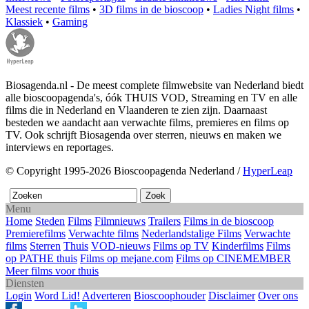
Meest recente films
•
3D films in de bioscoop
•
Ladies Night films
•
Klassiek
•
Gaming
Biosagenda.nl - De meest complete filmwebsite van Nederland biedt
alle bioscoopagenda's, óók THUIS VOD, Streaming en TV en alle
films die in Nederland en Vlaanderen te zien zijn. Daarnaast
besteden we aandacht aan verwachte films, premieres en films op
TV. Ook schrijft Biosagenda over sterren, nieuws en maken we
interviews en reportages.
© Copyright 1995-2026 Bioscoopagenda Nederland /
HyperLeap
Menu
Home
Steden
Films
Filmnieuws
Trailers
Films in de bioscoop
Premierefilms
Verwachte films
Nederlandstalige Films
Verwachte
films
Sterren
Thuis
VOD-nieuws
Films op TV
Kinderfilms
Films
op PATHE thuis
Films op mejane.com
Films op CINEMEMBER
Meer films voor thuis
Diensten
Login
Word Lid!
Adverteren
Bioscoophouder
Disclaimer
Over ons