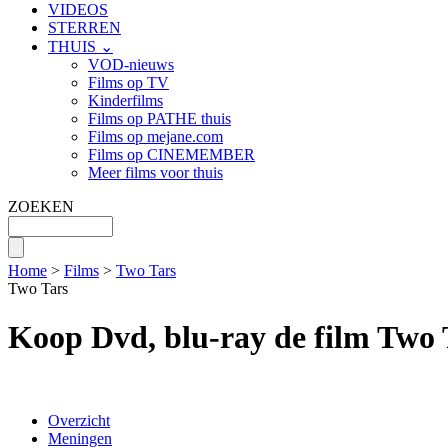
VIDEOS
STERREN
THUIS ⌄
VOD-nieuws
Films op TV
Kinderfilms
Films op PATHE thuis
Films op mejane.com
Films op CINEMEMBER
Meer films voor thuis
ZOEKEN
Home
>
Films
>
Two Tars
Two Tars
Koop Dvd, blu-ray de film Two 
Overzicht
Meningen