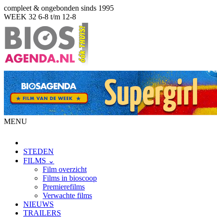
compleet & ongebonden sinds 1995
WEEK 32
6-8 t/m 12-8
MENU
STEDEN
FILMS ⌄
Film overzicht
Films in bioscoop
Premierefilms
Verwachte films
NIEUWS
TRAILERS