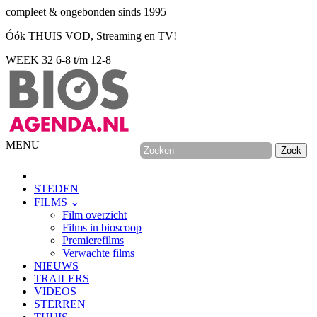
compleet & ongebonden sinds 1995
Óók THUIS VOD, Streaming en TV!
WEEK 32
6-8 t/m 12-8
MENU
STEDEN
FILMS ⌄
Film overzicht
Films in bioscoop
Premierefilms
Verwachte films
NIEUWS
TRAILERS
VIDEOS
STERREN