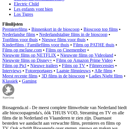
Electric Child
Les enfants vont bien
Los Tigres
Filmlijsten
Premierefilms
•
Binnenkort in de bioscoop
•
Bioscoop top films
•
Nederlandse films
•
Nederlandstalige films in de bioscoop
•
Topfilms voor thuis
•
Nieuwe films voor thuis
•
Kinderfilms / Familiefilms voor thuis
•
Films op PATHE thuis
•
Films op meJane.com
•
Films op Cinemember
•
Nieuwste films op NETFLIX
•
Nieuwste films op Videoland
•
Nieuwste films op Disney+
•
Films op Amazon Prime Video
•
Films op Picl
•
Nieuwe trailers
•
Films op TV
•
Filmrecensies
•
Interviews
•
Fotoreportages
•
Laatste filmnieuws
•
Alle films
•
Meest recente films
•
3D films in de bioscoop
•
Ladies Night films
•
Klassiek
•
Gaming
Biosagenda.nl - De meest complete filmwebsite van Nederland biedt
alle bioscoopagenda's, óók THUIS VOD, Streaming en TV en alle
films die in Nederland en Vlaanderen te zien zijn. Daarnaast
besteden we aandacht aan verwachte films, premieres en films op
TV. Ook schrijft Biosagenda over sterren, nieuws en maken we