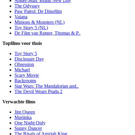
Spider-Man: Brand New Day
The Odyssey
Paw Patrol: De Dinofilm
Vaiana
Minions & Monsters (NL)
Toy Story 5 (NL)
De Film van Rutger, Thomas & P..
Topfilms voor thuis
Toy Story 5
Disclosure Day
Obsession
Michael
Scary Movie
Backrooms
Star Wars: The Mandalorian and..
The Devil Wears Prada 2
Verwachte films
Jim Queen
Mariinka
One Night Only
Sunny Dancer
The Rivals of Amziah King