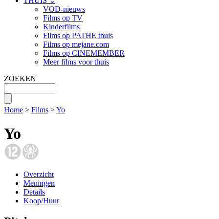
THUIS ⌄
VOD-nieuws
Films op TV
Kinderfilms
Films op PATHE thuis
Films op mejane.com
Films op CINEMEMBER
Meer films voor thuis
ZOEKEN
Home
>
Films
>
Yo
Yo
Overzicht
Meningen
Details
Koop/Huur