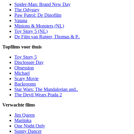
Spider-Man: Brand New Day
The Odyssey
Paw Patrol: De Dinofilm
Vaiana
Minions & Monsters (NL)
Toy Story 5 (NL)
De Film van Rutger, Thomas & P..
Topfilms voor thuis
Toy Story 5
Disclosure Day
Obsession
Michael
Scary Movie
Backrooms
Star Wars: The Mandalorian and..
The Devil Wears Prada 2
Verwachte films
Jim Queen
Mariinka
One Night Only
Sunny Dancer