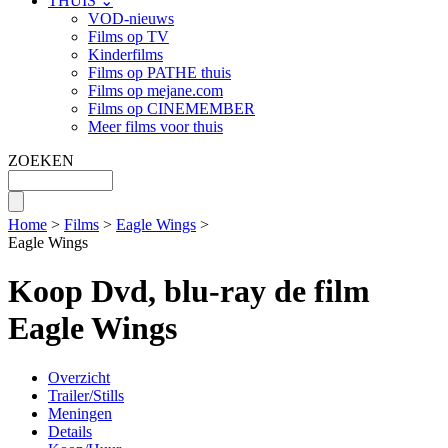
THUIS ⌄
VOD-nieuws
Films op TV
Kinderfilms
Films op PATHE thuis
Films op mejane.com
Films op CINEMEMBER
Meer films voor thuis
ZOEKEN
Home
>
Films
>
Eagle Wings
>
Eagle Wings
Koop Dvd, blu-ray de film
Eagle Wings
Overzicht
Trailer/Stills
Meningen
Details