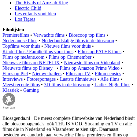
The Rivals of Amziah King
Electric Child
Les enfants vont bien
Los Tigres
Filmlijsten
Premierefilms
•
Verwachte films
•
Bioscoop top films
•
Nederlandse films
•
Nederlandstalige films in de bioscoop
•
Topfilms voor thuis
•
Nieuwe films voor thuis
•
Kinderfilms / Familiefilms voor thuis
•
Films op PATHE thuis
•
Films op meJane.com
•
Films op Cinemember
•
Nieuwste films op NETFLIX
•
Nieuwste films op Videoland
•
Nieuwste films op Disney+
•
Films op Amazon Prime Video
•
Films op Picl
•
Nieuwe trailers
•
Films op TV
•
Filmrecensies
•
Interviews
•
Fotoreportages
•
Laatste filmnieuws
•
Alle films
•
Meest recente films
•
3D films in de bioscoop
•
Ladies Night films
•
Klassiek
•
Gaming
Biosagenda.nl - De meest complete filmwebsite van Nederland biedt
alle bioscoopagenda's, óók THUIS VOD, Streaming en TV en alle
films die in Nederland en Vlaanderen te zien zijn. Daarnaast
besteden we aandacht aan verwachte films, premieres en films op