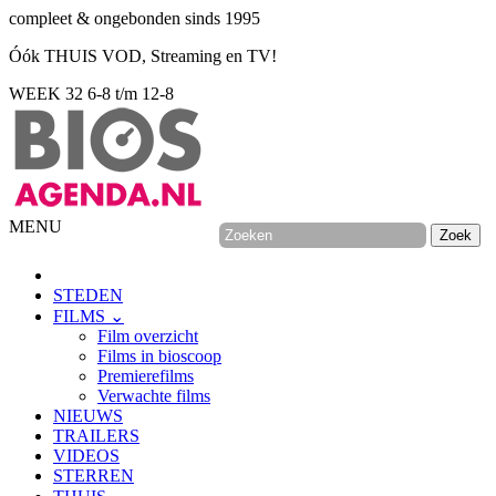
compleet & ongebonden sinds 1995
Óók THUIS VOD, Streaming en TV!
WEEK 32
6-8 t/m 12-8
MENU
STEDEN
FILMS ⌄
Film overzicht
Films in bioscoop
Premierefilms
Verwachte films
NIEUWS
TRAILERS
VIDEOS
STERREN