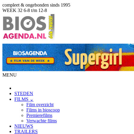
compleet & ongebonden sinds 1995
WEEK 32
6-8 t/m 12-8
MENU
STEDEN
FILMS ⌄
Film overzicht
Films in bioscoop
Premierefilms
Verwachte films
NIEUWS
TRAILERS