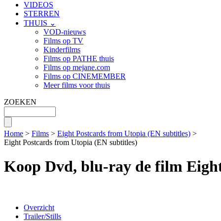
VIDEOS
STERREN
THUIS ⌄
VOD-nieuws
Films op TV
Kinderfilms
Films op PATHE thuis
Films op mejane.com
Films op CINEMEMBER
Meer films voor thuis
ZOEKEN
Home
>
Films
>
Eight Postcards from Utopia (EN subtitles)
>
Eight Postcards from Utopia (EN subtitles)
Koop Dvd, blu-ray de film Eight
Overzicht
Trailer/Stills