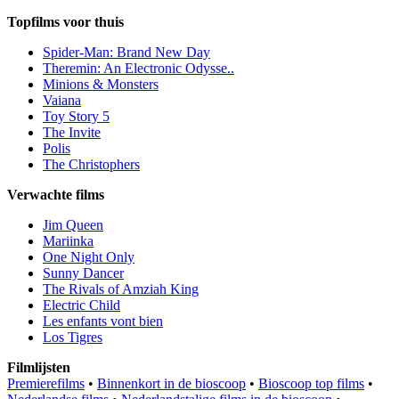
Topfilms voor thuis
Spider-Man: Brand New Day
Theremin: An Electronic Odysse..
Minions & Monsters
Vaiana
Toy Story 5
The Invite
Polis
The Christophers
Verwachte films
Jim Queen
Mariinka
One Night Only
Sunny Dancer
The Rivals of Amziah King
Electric Child
Les enfants vont bien
Los Tigres
Filmlijsten
Premierefilms
•
Binnenkort in de bioscoop
•
Bioscoop top films
•