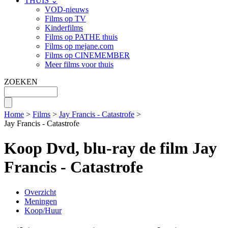
THUIS ⌄
VOD-nieuws
Films op TV
Kinderfilms
Films op PATHE thuis
Films op mejane.com
Films op CINEMEMBER
Meer films voor thuis
ZOEKEN
Home
>
Films
>
Jay Francis - Catastrofe
>
Jay Francis - Catastrofe
Koop Dvd, blu-ray de film Jay
Francis - Catastrofe
Overzicht
Meningen
Koop/Huur