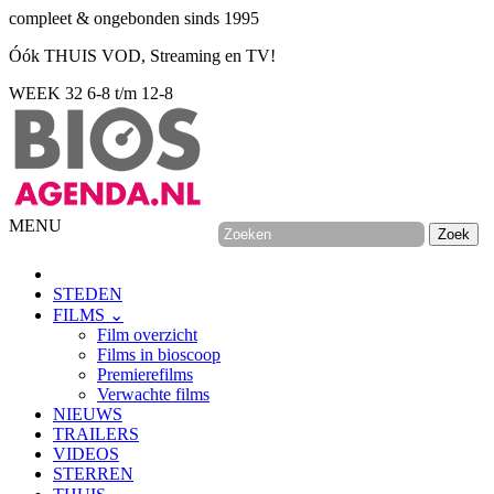
compleet & ongebonden sinds 1995
Óók THUIS VOD, Streaming en TV!
WEEK 32
6-8 t/m 12-8
MENU
STEDEN
FILMS ⌄
Film overzicht
Films in bioscoop
Premierefilms
Verwachte films
NIEUWS
TRAILERS
VIDEOS
STERREN