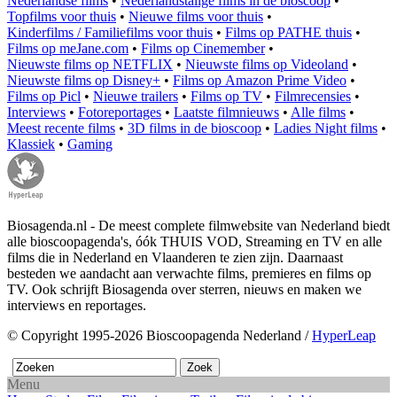
Nederlandse films
•
Nederlandstalige films in de bioscoop
•
Topfilms voor thuis
•
Nieuwe films voor thuis
•
Kinderfilms / Familiefilms voor thuis
•
Films op PATHE thuis
•
Films op meJane.com
•
Films op Cinemember
•
Nieuwste films op NETFLIX
•
Nieuwste films op Videoland
•
Nieuwste films op Disney+
•
Films op Amazon Prime Video
•
Films op Picl
•
Nieuwe trailers
•
Films op TV
•
Filmrecensies
•
Interviews
•
Fotoreportages
•
Laatste filmnieuws
•
Alle films
•
Meest recente films
•
3D films in de bioscoop
•
Ladies Night films
•
Klassiek
•
Gaming
Biosagenda.nl - De meest complete filmwebsite van Nederland biedt
alle bioscoopagenda's, óók THUIS VOD, Streaming en TV en alle
films die in Nederland en Vlaanderen te zien zijn. Daarnaast
besteden we aandacht aan verwachte films, premieres en films op
TV. Ook schrijft Biosagenda over sterren, nieuws en maken we
interviews en reportages.
© Copyright 1995-2026 Bioscoopagenda Nederland /
HyperLeap
Menu