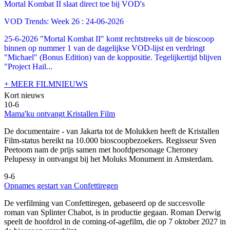
Mortal Kombat II slaat direct toe bij VOD's
VOD Trends: Week 26 : 24-06-2026
25-6-2026 "Mortal Kombat II" komt rechtstreeks uit de bioscoop
binnen op nummer 1 van de dagelijkse VOD-lijst en verdringt
"Michael" (Bonus Edition) van de koppositie. Tegelijkertijd blijven
"Project Hail...
+ MEER FILMNIEUWS
Kort nieuws
10-6
Mama'ku ontvangt Kristallen Film
De documentaire
- van Jakarta tot de Molukken heeft de Kristallen
Film-status bereikt na 10.000 bioscoopbezoekers. Regisseur Sven
Peetoom nam de prijs samen met hoofdpersonage Cheroney
Pelupessy in ontvangst bij het Moluks Monument in Amsterdam.
9-6
Opnames gestart van Confettiregen
De verfilming van Confettiregen, gebaseerd op de succesvolle
roman van Splinter Chabot, is in productie gegaan. Roman Derwig
speelt de hoofdrol in de coming-of-agefilm, die op 7 oktober 2027 in