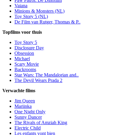
Paw Patrol: De Dinofilm
Vaiana
Minions & Monsters (NL)
Toy Story 5 (NL)
De Film van Rutger, Thomas & P..
Topfilms voor thuis
Toy Story 5
Disclosure Day
Obsession
Michael
Scary Movie
Backrooms
Star Wars: The Mandalorian and..
The Devil Wears Prada 2
Verwachte films
Jim Queen
Mariinka
One Night Only
Sunny Dancer
The Rivals of Amziah King
Electric Child
Les enfants vont bien