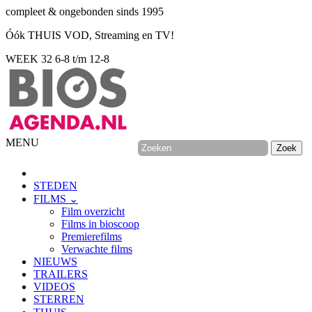
compleet & ongebonden sinds 1995
Óók THUIS VOD, Streaming en TV!
WEEK 32
6-8 t/m 12-8
MENU
STEDEN
FILMS ⌄
Film overzicht
Films in bioscoop
Premierefilms
Verwachte films
NIEUWS
TRAILERS
VIDEOS
STERREN