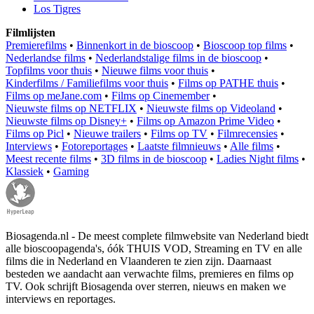
Los Tigres
Filmlijsten
Premierefilms
•
Binnenkort in de bioscoop
•
Bioscoop top films
•
Nederlandse films
•
Nederlandstalige films in de bioscoop
•
Topfilms voor thuis
•
Nieuwe films voor thuis
•
Kinderfilms / Familiefilms voor thuis
•
Films op PATHE thuis
•
Films op meJane.com
•
Films op Cinemember
•
Nieuwste films op NETFLIX
•
Nieuwste films op Videoland
•
Nieuwste films op Disney+
•
Films op Amazon Prime Video
•
Films op Picl
•
Nieuwe trailers
•
Films op TV
•
Filmrecensies
•
Interviews
•
Fotoreportages
•
Laatste filmnieuws
•
Alle films
•
Meest recente films
•
3D films in de bioscoop
•
Ladies Night films
•
Klassiek
•
Gaming
Biosagenda.nl - De meest complete filmwebsite van Nederland biedt
alle bioscoopagenda's, óók THUIS VOD, Streaming en TV en alle
films die in Nederland en Vlaanderen te zien zijn. Daarnaast
besteden we aandacht aan verwachte films, premieres en films op
TV. Ook schrijft Biosagenda over sterren, nieuws en maken we
interviews en reportages.