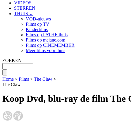
VIDEOS
STERREN
THUIS ⌄
VOD-nieuws
Films op TV
Kinderfilms
Films op PATHE thuis
Films op mejane.com
Films op CINEMEMBER
Meer films voor thuis
ZOEKEN
Home
>
Films
>
The Claw
>
The Claw
Koop Dvd, blu-ray de film The