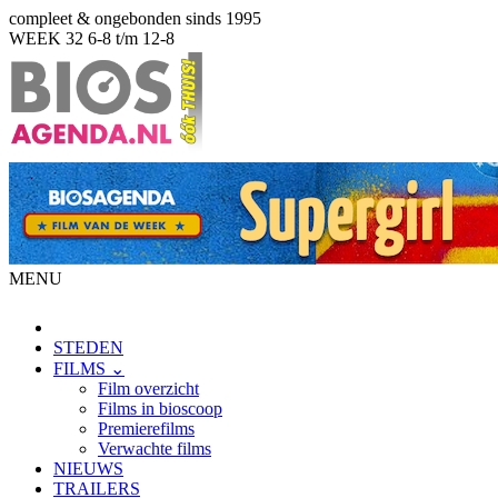
compleet & ongebonden sinds 1995
WEEK 32
6-8 t/m 12-8
MENU
STEDEN
FILMS ⌄
Film overzicht
Films in bioscoop
Premierefilms
Verwachte films
NIEUWS
TRAILERS