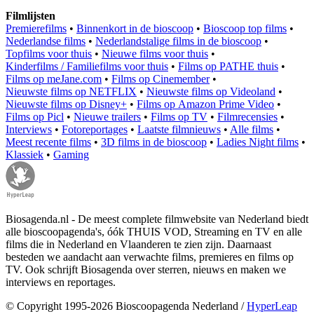
Filmlijsten
Premierefilms
•
Binnenkort in de bioscoop
•
Bioscoop top films
•
Nederlandse films
•
Nederlandstalige films in de bioscoop
•
Topfilms voor thuis
•
Nieuwe films voor thuis
•
Kinderfilms / Familiefilms voor thuis
•
Films op PATHE thuis
•
Films op meJane.com
•
Films op Cinemember
•
Nieuwste films op NETFLIX
•
Nieuwste films op Videoland
•
Nieuwste films op Disney+
•
Films op Amazon Prime Video
•
Films op Picl
•
Nieuwe trailers
•
Films op TV
•
Filmrecensies
•
Interviews
•
Fotoreportages
•
Laatste filmnieuws
•
Alle films
•
Meest recente films
•
3D films in de bioscoop
•
Ladies Night films
•
Klassiek
•
Gaming
Biosagenda.nl - De meest complete filmwebsite van Nederland biedt
alle bioscoopagenda's, óók THUIS VOD, Streaming en TV en alle
films die in Nederland en Vlaanderen te zien zijn. Daarnaast
besteden we aandacht aan verwachte films, premieres en films op
TV. Ook schrijft Biosagenda over sterren, nieuws en maken we
interviews en reportages.
© Copyright 1995-2026 Bioscoopagenda Nederland /
HyperLeap