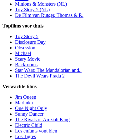
Minions & Monsters (NL)
Toy Story 5 (NL)
De Film van Rutger, Thomas & P..
Topfilms voor thuis
Toy Story 5
Disclosure Day
Obsession
Michael
Scary Movie
Backrooms
Star Wars: The Mandalorian and..
The Devil Wears Prada 2
Verwachte films
Jim Queen
Mariinka
One Night Only
Sunny Dancer
The Rivals of Amziah King
Electric Child
Les enfants vont bien
Los Tigres