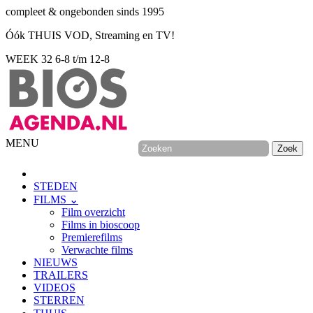
compleet & ongebonden sinds 1995
Óók THUIS VOD, Streaming en TV!
WEEK 32
6-8 t/m 12-8
MENU
STEDEN
FILMS ⌄
Film overzicht
Films in bioscoop
Premierefilms
Verwachte films
NIEUWS
TRAILERS
VIDEOS
STERREN