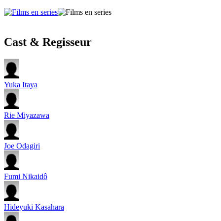
Cast & Regisseur
Yuka Itaya
Rie Miyazawa
Joe Odagiri
Fumi Nikaidô
Hideyuki Kasahara