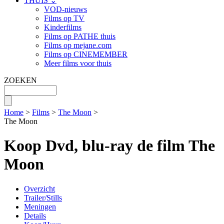
THUIS ⌄
VOD-nieuws
Films op TV
Kinderfilms
Films op PATHE thuis
Films op mejane.com
Films op CINEMEMBER
Meer films voor thuis
ZOEKEN
Home
>
Films
>
The Moon
>
The Moon
Koop Dvd, blu-ray de film The
Moon
Overzicht
Trailer/Stills
Meningen
Details