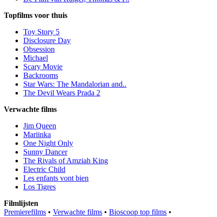
Topfilms voor thuis
Toy Story 5
Disclosure Day
Obsession
Michael
Scary Movie
Backrooms
Star Wars: The Mandalorian and..
The Devil Wears Prada 2
Verwachte films
Jim Queen
Mariinka
One Night Only
Sunny Dancer
The Rivals of Amziah King
Electric Child
Les enfants vont bien
Los Tigres
Filmlijsten
Premierefilms
•
Verwachte films
•
Bioscoop top films
•