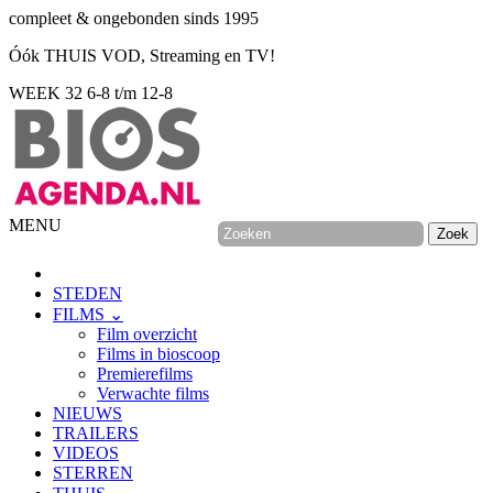
compleet & ongebonden sinds 1995
Óók THUIS VOD, Streaming en TV!
WEEK 32
6-8 t/m 12-8
MENU
STEDEN
FILMS ⌄
Film overzicht
Films in bioscoop
Premierefilms
Verwachte films
NIEUWS
TRAILERS
VIDEOS
STERREN