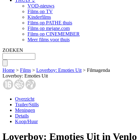
THUIS ⌄
VOD-nieuws
Films op TV
Kinderfilms
Films op PATHE thuis
Films op mejane.com
Films op CINEMEMBER
Meer films voor thuis
ZOEKEN
Home
>
Films
>
Loverboy: Emoties Uit
> Filmagenda
Loverboy: Emoties Uit
Overzicht
Trailer/Stills
Meningen
Details
Koop/Huur
Loverboy: Emoties Uit in Venlo