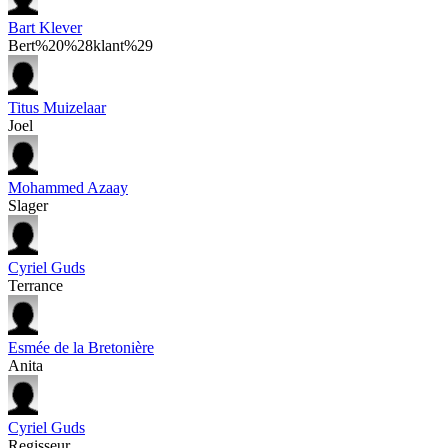
Bart Klever
Bert%20%28klant%29
Titus Muizelaar
Joel
Mohammed Azaay
Slager
Cyriel Guds
Terrance
Esmée de la Bretonière
Anita
Cyriel Guds
Regisseur