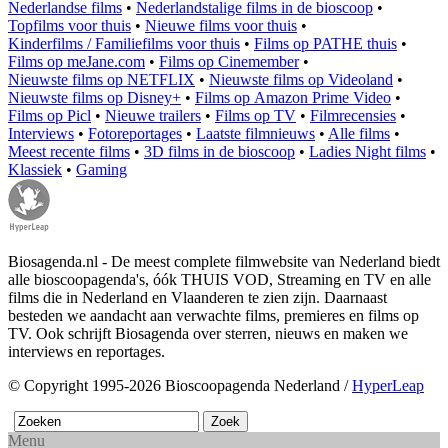
Nederlandse films
•
Nederlandstalige films in de bioscoop
•
Topfilms voor thuis
•
Nieuwe films voor thuis
•
Kinderfilms / Familiefilms voor thuis
•
Films op PATHE thuis
•
Films op meJane.com
•
Films op Cinemember
•
Nieuwste films op NETFLIX
•
Nieuwste films op Videoland
•
Nieuwste films op Disney+
•
Films op Amazon Prime Video
•
Films op Picl
•
Nieuwe trailers
•
Films op TV
•
Filmrecensies
•
Interviews
•
Fotoreportages
•
Laatste filmnieuws
•
Alle films
•
Meest recente films
•
3D films in de bioscoop
•
Ladies Night films
•
Klassiek
•
Gaming
Biosagenda.nl - De meest complete filmwebsite van Nederland biedt
alle bioscoopagenda's, óók THUIS VOD, Streaming en TV en alle
films die in Nederland en Vlaanderen te zien zijn. Daarnaast
besteden we aandacht aan verwachte films, premieres en films op
TV. Ook schrijft Biosagenda over sterren, nieuws en maken we
interviews en reportages.
© Copyright 1995-2026 Bioscoopagenda Nederland /
HyperLeap
Menu