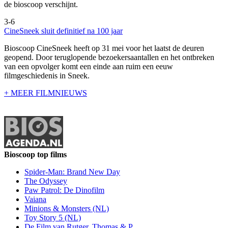
de bioscoop verschijnt.
3-6
CineSneek sluit definitief na 100 jaar
Bioscoop CineSneek heeft op 31 mei voor het laatst de deuren
geopend. Door teruglopende bezoekersaantallen en het ontbreken
van een opvolger komt een einde aan ruim een eeuw
filmgeschiedenis in Sneek.
+ MEER FILMNIEUWS
Bioscoop top films
Spider-Man: Brand New Day
The Odyssey
Paw Patrol: De Dinofilm
Vaiana
Minions & Monsters (NL)
Toy Story 5 (NL)
De Film van Rutger, Thomas & P..