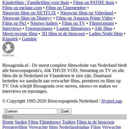
Kinderfilms / Familiefilms voor thuis
•
Films op PATHE thuis
•
Films op meJane.com
•
Films op Cinemember
•
Nieuwste films op NETFLIX
•
Nieuwste films op Videoland
•
Nieuwste films op Disney+
•
Films op Amazon Prime Video
•
Films op Picl
•
Nieuwe trailers
•
Films op TV
•
Filmrecensies
•
Interviews
•
Fotoreportages
•
Laatste filmnieuws
•
Alle films
•
Meest recente films
•
3D films in de bioscoop
•
Ladies Night films
•
Klassiek
•
Gaming
Biosagenda.nl - De meest complete filmwebsite van Nederland biedt
alle bioscoopagenda's, óók THUIS VOD, Streaming en TV en alle
films die in Nederland en Vlaanderen te zien zijn. Daarnaast
besteden we aandacht aan verwachte films, premieres en films op
TV. Ook schrijft Biosagenda over sterren, nieuws en maken we
interviews en reportages.
© Copyright 1995-2026 Bioscoopagenda Nederland /
HyperLeap
Menu
Home
Steden
Films
Filmnieuws
Trailers
Films in de bioscoop
Premierefilms
Verwachte films
Nederlandstalige Films
Verwachte