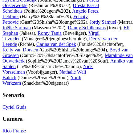
Oosterwolde
(Restaurant%20Gast),
Dresta Pascal
Scholtheis
(Politie%20agent%202),
Angelo Perez
Lebbink
(Harry%20%28klant%29),
Felicity
Petrovic
(Gast%20Shisha%20lounge%202),
Jordy Samuel
(Marra),
Joëlle Sariman
(Masseuse%202),
Danny Schillemans
(Joyce),
Efi
Stephan
(Jaliesa),
Romy Tania
(Beveiliger),
Virgil
Tevreden
(Manager%20jeugdbescherming),
Derryl van der
Leende
(Richie),
Carina van der Spek
(Fraude%20slachtoffer),
Kelly van Dorsten
(Gast%20Shisha%20lounge%204),
Boyd van
Groesen
(Cairo%20%28slachtoffer%20Slager%29),
Maralinde van
Ouwerkerk
(Sophie%29%20Dames%20van%20Souf),
Anniko van
Santen
(Tv%20Reconstructie%20audio),
Nick
Vorsselman
(Voorbijganger),
Nathalie Wali
Baluch
(Dames%20van%20Souf),
Yordi
Werkzam
(Snackbar%20eigenaar)
Scenario
Cyriel Guds
Camera
Rico Franse