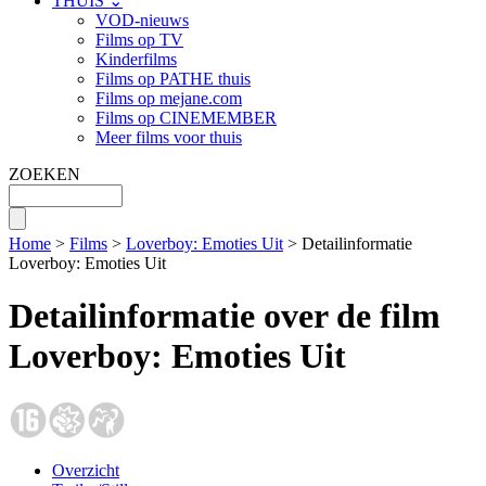
THUIS ⌄
VOD-nieuws
Films op TV
Kinderfilms
Films op PATHE thuis
Films op mejane.com
Films op CINEMEMBER
Meer films voor thuis
ZOEKEN
Home
>
Films
>
Loverboy: Emoties Uit
> Detailinformatie
Loverboy: Emoties Uit
Detailinformatie over de film
Loverboy: Emoties Uit
Overzicht