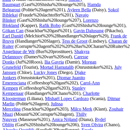
Baumgart
(Gast%20Shisha%20lounge%205),
Hamda
Belgaroui
(Politie%20agent%201),
Ayleen Bella
(Daisy),
Sokol
Biblekaj
(Fraude%20slachtoffer%201),
Navajo
Blinker
(Gast%20Shisha%20lounge%207),
Lorenzo
Blokland
(Kapper),
Rafik Bobo
(Gast%20Shisha%20lounge%201),
Gökan Can
(Snackbar%20gast%201),
Gavin Dalusung
(Pikachu),
Earl Daniël
(Melchiot%20%28handlanger%20slager%29),
Frank de
Bruyn
(Handlanger%20Slager),
Tess de Groot
(Lindsey),
Charan de
Ruiter
(Corrupte%20agent%202%20%28as%20Charan%20Ruiter%29
Angelique de Wit
(Bus%20prostituee),
Shakyra
Delannooy
(Dames%20van%20Souf),
Caresse
Donks
(Juf%20Roos),
Ilia Gavria
(Damir),
Morgan
Grunefeld
(Tourist),
Mortad Hamutalib
(Onruststoker%202),
July
Janssen
(Chloe),
Lucky Jones
(Diego),
Djake
Jonkers
(Onruststoker%201),
Diomar Juanito
Emerenciana
(Coffeeshop%20gast%202),
Carol-Ann
Kempen
(Coffeeshop%20gast%203),
Stanley
Kempenaar
(Handlanger%20Chano%201),
Charlotte
Kloosterman
(Liliana),
Mishaël Lopes Cardozo
(Scania),
Ditmar
Marlin
(Politie%20agent),
Julissa
Mercelina
(Snackbar%20gast%203),
Milco Merk
(Klant),
Zouhair
Mtazi
(Mounir%20Corrupte%20agent),
Thilly
Nguyen
(Masseuse%201),
Anica Nijland
(Diana),
Rydel
Oblijn
(Gast%20Shisha%20lounge%206),
Sven Olvira
(Chano),
Alyosha Oostdijk
(Soufie%20handlanger),
Fasela