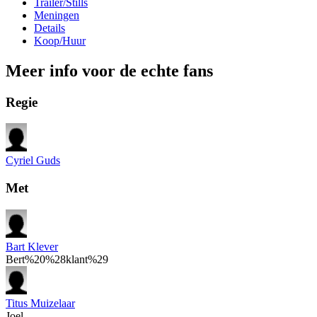
Trailer/Stills
Meningen
Details
Koop/Huur
Meer info voor de echte fans
Regie
Cyriel Guds
Met
Bart Klever
Bert%20%28klant%29
Titus Muizelaar
Joel