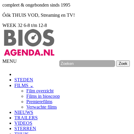
compleet & ongebonden sinds 1995
Óók THUIS VOD, Streaming en TV!
WEEK 32
6-8 t/m 12-8
MENU
STEDEN
FILMS ⌄
Film overzicht
Films in bioscoop
Premierefilms
Verwachte films
NIEUWS
TRAILERS
VIDEOS
STERREN