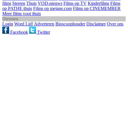
films
Sterren
Thuis
VOD-nieuws
Films op TV
Kinderfilms
Films
op PATHE thuis
Films op mejane.com
Films op CINEMEMBER
Meer films voor thuis
Diensten
Login
Word Lid!
Adverteren
Bioscoophouder
Disclaimer
Over ons
Facebook
Twitter