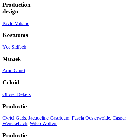
Production
design
Pavle Mihalic
Kostuums
Yce Sidibeh
Muziek
Aron Gunst
Geluid
Olivier Rekers
Productie
Cyriel Guds
,
Jacqueline Castricum
,
Fasela Oosterwolde
,
Caspar
Wenckebach
,
Wilco Wolfers
Productie-