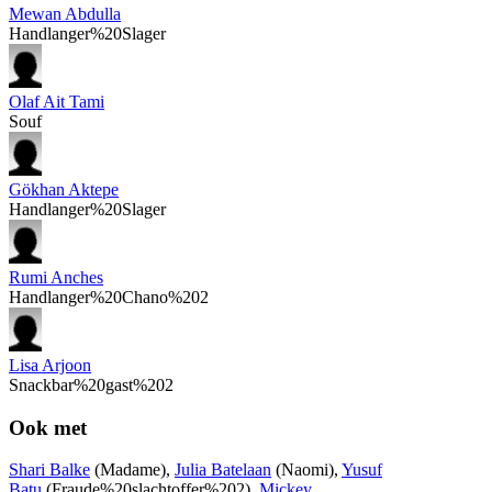
Mewan Abdulla
Handlanger%20Slager
Olaf Ait Tami
Souf
Gökhan Aktepe
Handlanger%20Slager
Rumi Anches
Handlanger%20Chano%202
Lisa Arjoon
Snackbar%20gast%202
Ook met
Shari Balke
(Madame),
Julia Batelaan
(Naomi),
Yusuf
Batu
(Fraude%20slachtoffer%202),
Mickey