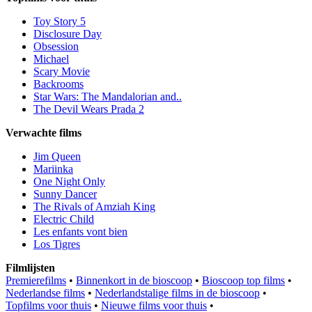
Toy Story 5
Disclosure Day
Obsession
Michael
Scary Movie
Backrooms
Star Wars: The Mandalorian and..
The Devil Wears Prada 2
Verwachte films
Jim Queen
Mariinka
One Night Only
Sunny Dancer
The Rivals of Amziah King
Electric Child
Les enfants vont bien
Los Tigres
Filmlijsten
Premierefilms
•
Binnenkort in de bioscoop
•
Bioscoop top films
•
Nederlandse films
•
Nederlandstalige films in de bioscoop
•
Topfilms voor thuis
•
Nieuwe films voor thuis
•