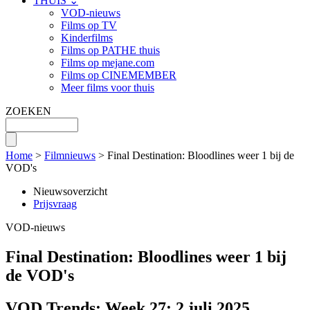
THUIS ⌄
VOD-nieuws
Films op TV
Kinderfilms
Films op PATHE thuis
Films op mejane.com
Films op CINEMEMBER
Meer films voor thuis
ZOEKEN
Home
>
Filmnieuws
> Final Destination: Bloodlines weer 1 bij de
VOD's
Nieuwsoverzicht
Prijsvraag
VOD-nieuws
Final Destination: Bloodlines weer 1 bij
de VOD's
VOD Trends: Week 27: 2 juli 2025