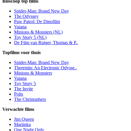
Bioscoop top films
Spider-Man: Brand New Day
The Odyssey
Paw Patrol: De Dinofilm
Vaiana
Minions & Monsters (NL)
Toy Story 5 (NL)
De Film van Rutger, Thomas & P..
Topfilms voor thuis
Spider-Man: Brand New Day
Theremin: An Electronic Odysse..
Minions & Monsters
Vaiana
Toy Story 5
The Invite
Polis
The Christophers
Verwachte films
Jim Queen
Mariinka
One Night Only