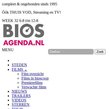
compleet & ongebonden sinds 1995
Óók THUIS VOD, Streaming en TV!
WEEK 32
6-8 t/m 12-8
MENU
STEDEN
FILMS ⌄
Film overzicht
Films in bioscoop
Premierefilms
Verwachte films
NIEUWS
TRAILERS
VIDEOS
STERREN