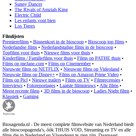
Sunny Dancer
The Rivals of Amziah King
Electric Child
Les enfants vont bien
Los Tigres
Filmlijsten
Premierefilms
•
Binnenkort in de bioscoop
•
Bioscoop top films
•
Nederlandse films
•
Nederlandstalige films in de bioscoop
•
Topfilms voor thuis
•
Nieuwe films voor thuis
•
Kinderfilms / Familiefilms voor thuis
•
Films op PATHE thuis
•
Films op meJane.com
•
Films op Cinemember
•
Nieuwste films op NETFLIX
•
Nieuwste films op Videoland
•
Nieuwste films op Disney+
•
Films op Amazon Prime Video
•
Films op Picl
•
Nieuwe trailers
•
Films op TV
•
Filmrecensies
•
Interviews
•
Fotoreportages
•
Laatste filmnieuws
•
Alle films
•
Meest recente films
•
3D films in de bioscoop
•
Ladies Night films
•
Klassiek
•
Gaming
Biosagenda.nl - De meest complete filmwebsite van Nederland biedt
alle bioscoopagenda's, óók THUIS VOD, Streaming en TV en alle
films die in Nederland en Vlaanderen te zien zijn. Daarnaast