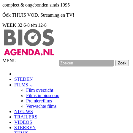
compleet & ongebonden sinds 1995
Óók THUIS VOD, Streaming en TV!
WEEK 32
6-8 t/m 12-8
MENU
STEDEN
FILMS ⌄
Film overzicht
Films in bioscoop
Premierefilms
Verwachte films
NIEUWS
TRAILERS
VIDEOS
STERREN