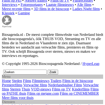
Films op Picl
•
Nieuwe trailers
•
Films op TV
•
Filmrecensies
•
Interviews
•
Fotoreportages
•
Laatste filmnieuws
•
Alle films
•
Meest recente films
•
3D films in de bioscoop
•
Ladies Night films
•
Klassiek
•
Gaming
Biosagenda.nl - De meest complete filmwebsite van Nederland biedt
alle bioscoopagenda's, óók THUIS VOD, Streaming en TV en alle
films die in Nederland en Vlaanderen te zien zijn. Daarnaast
besteden we aandacht aan verwachte films, premieres en films op
TV. Ook schrijft Biosagenda over sterren, nieuws en maken we
interviews en reportages.
© Copyright 1995-2026 Bioscoopagenda Nederland /
HyperLeap
Menu
Home
Steden
Films
Filmnieuws
Trailers
Films in de bioscoop
Premierefilms
Verwachte films
Nederlandstalige Films
Verwachte
films
Sterren
Thuis
VOD-nieuws
Films op TV
Kinderfilms
Films
op PATHE thuis
Films op mejane.com
Films op CINEMEMBER
Meer films voor thuis
Diensten