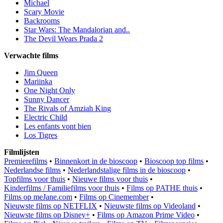
Michael
Scary Movie
Backrooms
Star Wars: The Mandalorian and..
The Devil Wears Prada 2
Verwachte films
Jim Queen
Mariinka
One Night Only
Sunny Dancer
The Rivals of Amziah King
Electric Child
Les enfants vont bien
Los Tigres
Filmlijsten
Premierefilms
•
Binnenkort in de bioscoop
•
Bioscoop top films
•
Nederlandse films
•
Nederlandstalige films in de bioscoop
•
Topfilms voor thuis
•
Nieuwe films voor thuis
•
Kinderfilms / Familiefilms voor thuis
•
Films op PATHE thuis
•
Films op meJane.com
•
Films op Cinemember
•
Nieuwste films op NETFLIX
•
Nieuwste films op Videoland
•
Nieuwste films op Disney+
•
Films op Amazon Prime Video
•