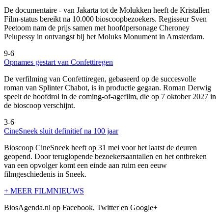
De documentaire
- van Jakarta tot de Molukken heeft de Kristallen
Film-status bereikt na 10.000 bioscoopbezoekers. Regisseur Sven
Peetoom nam de prijs samen met hoofdpersonage Cheroney
Pelupessy in ontvangst bij het Moluks Monument in Amsterdam.
9-6
Opnames gestart van Confettiregen
De verfilming van Confettiregen, gebaseerd op de succesvolle
roman van Splinter Chabot, is in productie gegaan. Roman Derwig
speelt de hoofdrol in de coming-of-agefilm, die op 7 oktober 2027 in
de bioscoop verschijnt.
3-6
CineSneek sluit definitief na 100 jaar
Bioscoop CineSneek heeft op 31 mei voor het laatst de deuren
geopend. Door teruglopende bezoekersaantallen en het ontbreken
van een opvolger komt een einde aan ruim een eeuw
filmgeschiedenis in Sneek.
+ MEER FILMNIEUWS
BiosAgenda.nl op Facebook, Twitter en Google+