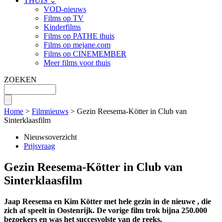
THUIS ⌄
VOD-nieuws
Films op TV
Kinderfilms
Films op PATHE thuis
Films op mejane.com
Films op CINEMEMBER
Meer films voor thuis
ZOEKEN
Home
>
Filmnieuws
> Gezin Reesema-Kötter in Club van
Sinterklaasfilm
Nieuwsoverzicht
Prijsvraag
Gezin Reesema-Kötter in Club van
Sinterklaasfilm
Jaap Reesema en Kim Kötter met hele gezin in de nieuwe
, die
zich af speelt in Oostenrijk. De vorige film trok bijna 250.000
bezoekers en was het succesvolste van de reeks.