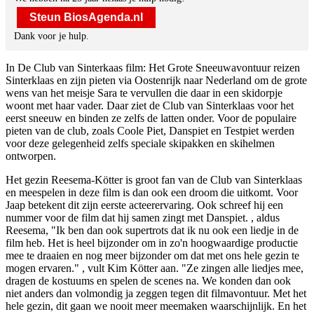
Steun BiosAgenda.nl
Dank voor je hulp.
In De Club van Sinterkaas film: Het Grote Sneeuwavontuur reizen
Sinterklaas en zijn pieten via Oostenrijk naar Nederland om de grote
wens van het meisje Sara te vervullen die daar in een skidorpje
woont met haar vader. Daar ziet de Club van Sinterklaas voor het
eerst sneeuw en binden ze zelfs de latten onder. Voor de populaire
pieten van de club, zoals Coole Piet, Danspiet en Testpiet werden
voor deze gelegenheid zelfs speciale skipakken en skihelmen
ontworpen.
Het gezin Reesema-Kötter is groot fan van de Club van Sinterklaas
en meespelen in deze film is dan ook een droom die uitkomt. Voor
Jaap betekent dit zijn eerste acteerervaring. Ook schreef hij een
nummer voor de film dat hij samen zingt met Danspiet.
, aldus
Reesema, "Ik ben dan ook supertrots dat ik nu ook een liedje in de
film heb. Het is heel bijzonder om in zo'n hoogwaardige productie
mee te draaien en nog meer bijzonder om dat met ons hele gezin te
mogen ervaren."
, vult Kim Kötter aan. "Ze zingen alle liedjes mee,
dragen de kostuums en spelen de scenes na. We konden dan ook
niet anders dan volmondig ja zeggen tegen dit filmavontuur. Met het
hele gezin, dit gaan we nooit meer meemaken waarschijnlijk. En het