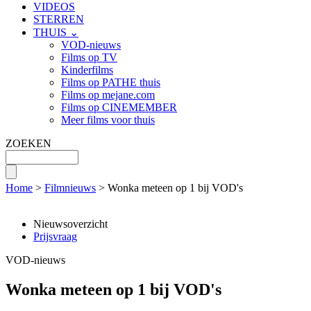
VIDEOS
STERREN
THUIS ⌄
VOD-nieuws
Films op TV
Kinderfilms
Films op PATHE thuis
Films op mejane.com
Films op CINEMEMBER
Meer films voor thuis
ZOEKEN
Home
>
Filmnieuws
> Wonka meteen op 1 bij VOD's
Nieuwsoverzicht
Prijsvraag
VOD-nieuws
Wonka meteen op 1 bij VOD's