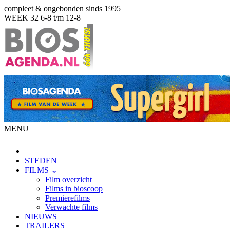
compleet & ongebonden sinds 1995
WEEK 32
6-8 t/m 12-8
MENU
STEDEN
FILMS ⌄
Film overzicht
Films in bioscoop
Premierefilms
Verwachte films
NIEUWS
TRAILERS