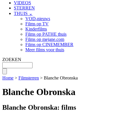
VIDEOS
STERREN
THUIS ⌄
VOD-nieuws
Films op TV
Kinderfilms
Films op PATHE thuis
Films op mejane.com
Films op CINEMEMBER
Meer films voor thuis
ZOEKEN
Home
>
Filmsterren
> Blanche Obronska
Blanche Obronska
Blanche Obronska: films