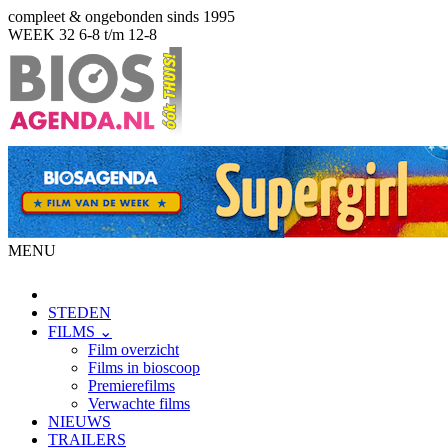
compleet & ongebonden sinds 1995
WEEK 32
6-8 t/m 12-8
MENU
STEDEN
FILMS ⌄
Film overzicht
Films in bioscoop
Premierefilms
Verwachte films
NIEUWS
TRAILERS