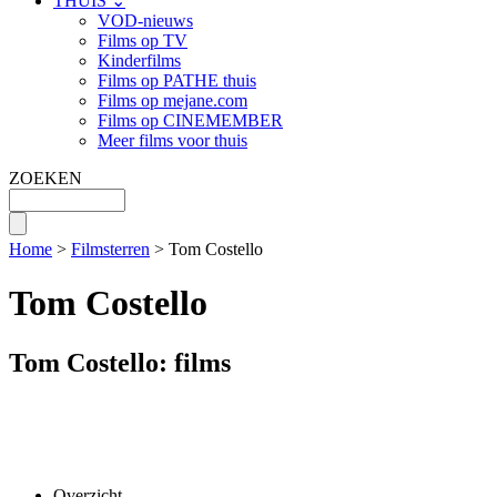
THUIS ⌄
VOD-nieuws
Films op TV
Kinderfilms
Films op PATHE thuis
Films op mejane.com
Films op CINEMEMBER
Meer films voor thuis
ZOEKEN
Home
>
Filmsterren
> Tom Costello
Tom Costello
Tom Costello: films
Overzicht