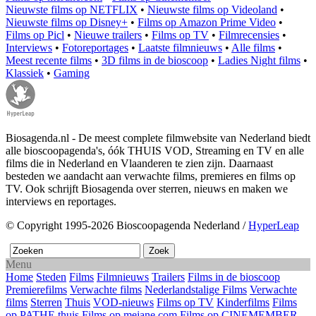
Nieuwste films op NETFLIX
•
Nieuwste films op Videoland
•
Nieuwste films op Disney+
•
Films op Amazon Prime Video
•
Films op Picl
•
Nieuwe trailers
•
Films op TV
•
Filmrecensies
•
Interviews
•
Fotoreportages
•
Laatste filmnieuws
•
Alle films
•
Meest recente films
•
3D films in de bioscoop
•
Ladies Night films
•
Klassiek
•
Gaming
Biosagenda.nl - De meest complete filmwebsite van Nederland biedt
alle bioscoopagenda's, óók THUIS VOD, Streaming en TV en alle
films die in Nederland en Vlaanderen te zien zijn. Daarnaast
besteden we aandacht aan verwachte films, premieres en films op
TV. Ook schrijft Biosagenda over sterren, nieuws en maken we
interviews en reportages.
© Copyright 1995-2026 Bioscoopagenda Nederland /
HyperLeap
Menu
Home
Steden
Films
Filmnieuws
Trailers
Films in de bioscoop
Premierefilms
Verwachte films
Nederlandstalige Films
Verwachte
films
Sterren
Thuis
VOD-nieuws
Films op TV
Kinderfilms
Films
op PATHE thuis
Films op mejane.com
Films op CINEMEMBER