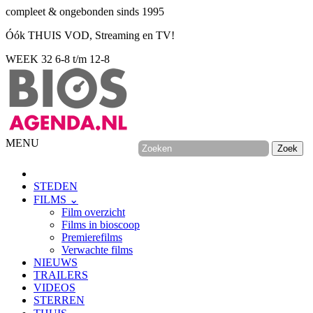
compleet & ongebonden sinds 1995
Óók THUIS VOD, Streaming en TV!
WEEK 32
6-8 t/m 12-8
MENU
STEDEN
FILMS ⌄
Film overzicht
Films in bioscoop
Premierefilms
Verwachte films
NIEUWS
TRAILERS
VIDEOS
STERREN