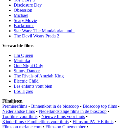
Disclosure Day
Obsession
Michael
Scary Movie
Backrooms
Star Wars: The Mandalorian and..
The Devil Wears Prada 2
Verwachte films
Jim Queen
Mariinka
One Night Only
Sunny Dancer
The Rivals of Amziah King
Electric Child
Les enfants vont bien
Los Tigres
Filmlijsten
Premierefilms
•
Binnenkort in de bioscoop
•
Bioscoop top films
•
Nederlandse films
•
Nederlandstalige films in de bioscoop
•
Topfilms voor thuis
•
Nieuwe films voor thuis
•
Kinderfilms / Familiefilms voor thuis
•
Films op PATHE thuis
•
Films op meJane.com
•
Films op Cinemember
•