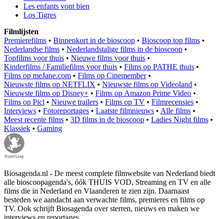
Les enfants vont bien
Los Tigres
Filmlijsten
Premierefilms
•
Binnenkort in de bioscoop
•
Bioscoop top films
•
Nederlandse films
•
Nederlandstalige films in de bioscoop
•
Topfilms voor thuis
•
Nieuwe films voor thuis
•
Kinderfilms / Familiefilms voor thuis
•
Films op PATHE thuis
•
Films op meJane.com
•
Films op Cinemember
•
Nieuwste films op NETFLIX
•
Nieuwste films op Videoland
•
Nieuwste films op Disney+
•
Films op Amazon Prime Video
•
Films op Picl
•
Nieuwe trailers
•
Films op TV
•
Filmrecensies
•
Interviews
•
Fotoreportages
•
Laatste filmnieuws
•
Alle films
•
Meest recente films
•
3D films in de bioscoop
•
Ladies Night films
•
Klassiek
•
Gaming
Biosagenda.nl - De meest complete filmwebsite van Nederland biedt
alle bioscoopagenda's, óók THUIS VOD, Streaming en TV en alle
films die in Nederland en Vlaanderen te zien zijn. Daarnaast
besteden we aandacht aan verwachte films, premieres en films op
TV. Ook schrijft Biosagenda over sterren, nieuws en maken we
interviews en reportages.