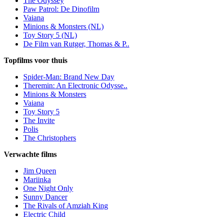
The Odyssey
Paw Patrol: De Dinofilm
Vaiana
Minions & Monsters (NL)
Toy Story 5 (NL)
De Film van Rutger, Thomas & P..
Topfilms voor thuis
Spider-Man: Brand New Day
Theremin: An Electronic Odysse..
Minions & Monsters
Vaiana
Toy Story 5
The Invite
Polis
The Christophers
Verwachte films
Jim Queen
Mariinka
One Night Only
Sunny Dancer
The Rivals of Amziah King
Electric Child