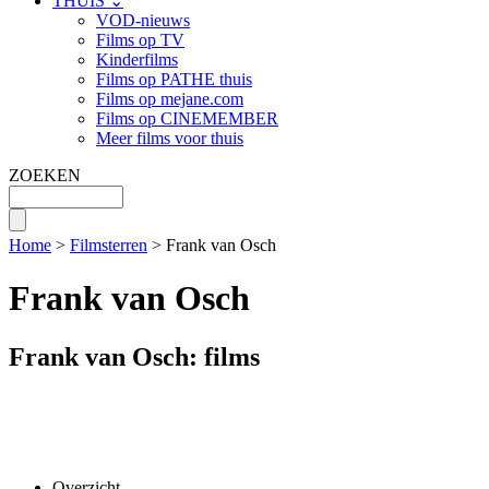
THUIS ⌄
VOD-nieuws
Films op TV
Kinderfilms
Films op PATHE thuis
Films op mejane.com
Films op CINEMEMBER
Meer films voor thuis
ZOEKEN
Home
>
Filmsterren
> Frank van Osch
Frank van Osch
Frank van Osch: films
Overzicht