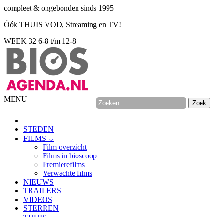
compleet & ongebonden sinds 1995
Óók THUIS VOD, Streaming en TV!
WEEK 32
6-8 t/m 12-8
MENU
STEDEN
FILMS ⌄
Film overzicht
Films in bioscoop
Premierefilms
Verwachte films
NIEUWS
TRAILERS
VIDEOS
STERREN