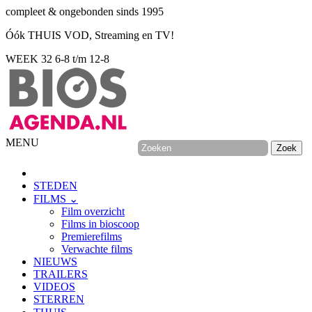
compleet & ongebonden sinds 1995
Óók THUIS VOD, Streaming en TV!
WEEK 32
6-8 t/m 12-8
MENU
STEDEN
FILMS ⌄
Film overzicht
Films in bioscoop
Premierefilms
Verwachte films
NIEUWS
TRAILERS
VIDEOS
STERREN