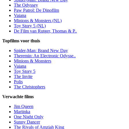
The Odyssey
Paw Patrol: De Dinofilm
Vaiana
Minions & Monsters (NL)
Toy Story 5 (NL)
De Film van Rutger, Thomas & P..
Topfilms voor thuis
Spider-Man: Brand New Day
Theremin: An Electronic Odysse..
Minions & Monsters
Vaiana
Toy Story 5
The Invite
Polis
The Christophers
Verwachte films
Jim Queen
Mariinka
One Night Only
Sunny Dancer
The Rivals of Amziah King