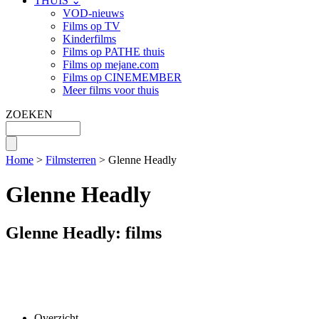
THUIS ⌄
VOD-nieuws
Films op TV
Kinderfilms
Films op PATHE thuis
Films op mejane.com
Films op CINEMEMBER
Meer films voor thuis
ZOEKEN
Home
>
Filmsterren
> Glenne Headly
Glenne Headly
Glenne Headly: films
Overzicht