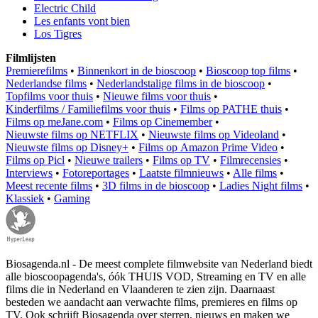
Electric Child
Les enfants vont bien
Los Tigres
Filmlijsten
Premierefilms
•
Binnenkort in de bioscoop
•
Bioscoop top films
•
Nederlandse films
•
Nederlandstalige films in de bioscoop
•
Topfilms voor thuis
•
Nieuwe films voor thuis
•
Kinderfilms / Familiefilms voor thuis
•
Films op PATHE thuis
•
Films op meJane.com
•
Films op Cinemember
•
Nieuwste films op NETFLIX
•
Nieuwste films op Videoland
•
Nieuwste films op Disney+
•
Films op Amazon Prime Video
•
Films op Picl
•
Nieuwe trailers
•
Films op TV
•
Filmrecensies
•
Interviews
•
Fotoreportages
•
Laatste filmnieuws
•
Alle films
•
Meest recente films
•
3D films in de bioscoop
•
Ladies Night films
•
Klassiek
•
Gaming
Biosagenda.nl - De meest complete filmwebsite van Nederland biedt
alle bioscoopagenda's, óók THUIS VOD, Streaming en TV en alle
films die in Nederland en Vlaanderen te zien zijn. Daarnaast
besteden we aandacht aan verwachte films, premieres en films op
TV. Ook schrijft Biosagenda over sterren, nieuws en maken we