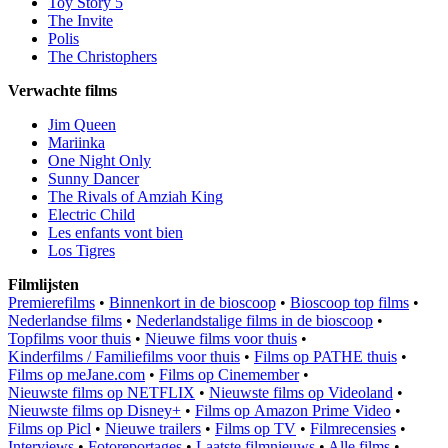
Toy Story 5
The Invite
Polis
The Christophers
Verwachte films
Jim Queen
Mariinka
One Night Only
Sunny Dancer
The Rivals of Amziah King
Electric Child
Les enfants vont bien
Los Tigres
Filmlijsten
Premierefilms
•
Binnenkort in de bioscoop
•
Bioscoop top films
•
Nederlandse films
•
Nederlandstalige films in de bioscoop
•
Topfilms voor thuis
•
Nieuwe films voor thuis
•
Kinderfilms / Familiefilms voor thuis
•
Films op PATHE thuis
•
Films op meJane.com
•
Films op Cinemember
•
Nieuwste films op NETFLIX
•
Nieuwste films op Videoland
•
Nieuwste films op Disney+
•
Films op Amazon Prime Video
•
Films op Picl
•
Nieuwe trailers
•
Films op TV
•
Filmrecensies
•
Interviews
•
Fotoreportages
•
Laatste filmnieuws
•
Alle films
•