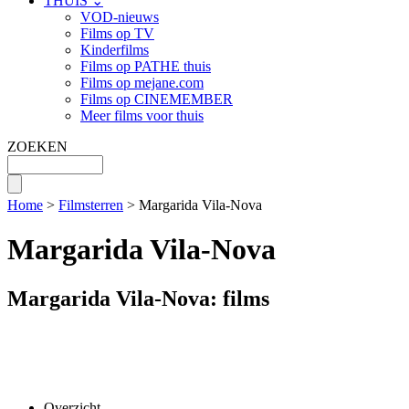
THUIS ⌄
VOD-nieuws
Films op TV
Kinderfilms
Films op PATHE thuis
Films op mejane.com
Films op CINEMEMBER
Meer films voor thuis
ZOEKEN
Home
>
Filmsterren
> Margarida Vila-Nova
Margarida Vila-Nova
Margarida Vila-Nova: films
Overzicht