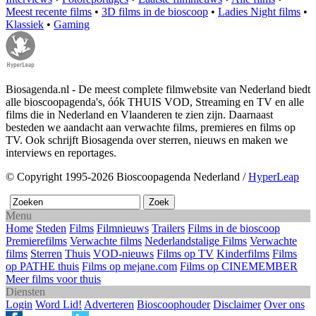
Meest recente films
•
3D films in de bioscoop
•
Ladies Night films
•
Klassiek
•
Gaming
Biosagenda.nl - De meest complete filmwebsite van Nederland biedt
alle bioscoopagenda's, óók THUIS VOD, Streaming en TV en alle
films die in Nederland en Vlaanderen te zien zijn. Daarnaast
besteden we aandacht aan verwachte films, premieres en films op
TV. Ook schrijft Biosagenda over sterren, nieuws en maken we
interviews en reportages.
© Copyright 1995-2026 Bioscoopagenda Nederland /
HyperLeap
Menu
Home
Steden
Films
Filmnieuws
Trailers
Films in de bioscoop
Premierefilms
Verwachte films
Nederlandstalige Films
Verwachte
films
Sterren
Thuis
VOD-nieuws
Films op TV
Kinderfilms
Films
op PATHE thuis
Films op mejane.com
Films op CINEMEMBER
Meer films voor thuis
Diensten
Login
Word Lid!
Adverteren
Bioscoophouder
Disclaimer
Over ons