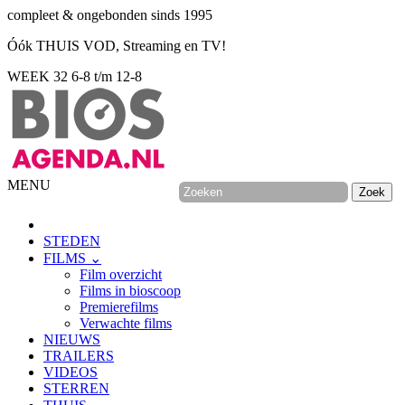
compleet & ongebonden sinds 1995
Óók THUIS VOD, Streaming en TV!
WEEK 32
6-8 t/m 12-8
MENU
STEDEN
FILMS ⌄
Film overzicht
Films in bioscoop
Premierefilms
Verwachte films
NIEUWS
TRAILERS
VIDEOS
STERREN