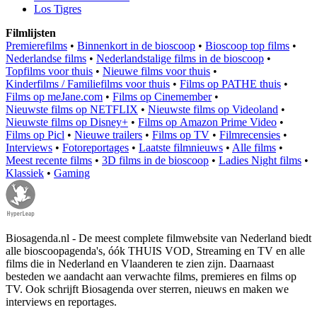
Los Tigres
Filmlijsten
Premierefilms
•
Binnenkort in de bioscoop
•
Bioscoop top films
•
Nederlandse films
•
Nederlandstalige films in de bioscoop
•
Topfilms voor thuis
•
Nieuwe films voor thuis
•
Kinderfilms / Familiefilms voor thuis
•
Films op PATHE thuis
•
Films op meJane.com
•
Films op Cinemember
•
Nieuwste films op NETFLIX
•
Nieuwste films op Videoland
•
Nieuwste films op Disney+
•
Films op Amazon Prime Video
•
Films op Picl
•
Nieuwe trailers
•
Films op TV
•
Filmrecensies
•
Interviews
•
Fotoreportages
•
Laatste filmnieuws
•
Alle films
•
Meest recente films
•
3D films in de bioscoop
•
Ladies Night films
•
Klassiek
•
Gaming
Biosagenda.nl - De meest complete filmwebsite van Nederland biedt
alle bioscoopagenda's, óók THUIS VOD, Streaming en TV en alle
films die in Nederland en Vlaanderen te zien zijn. Daarnaast
besteden we aandacht aan verwachte films, premieres en films op
TV. Ook schrijft Biosagenda over sterren, nieuws en maken we
interviews en reportages.