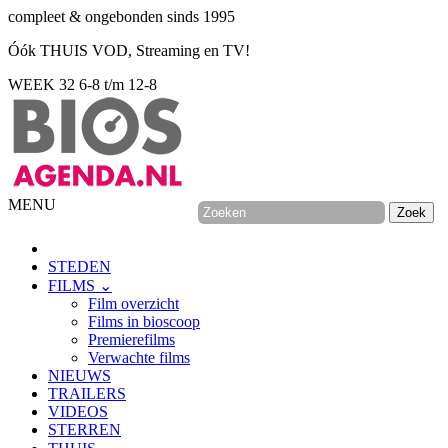
compleet & ongebonden sinds 1995
Óók THUIS VOD, Streaming en TV!
WEEK 32
6-8 t/m 12-8
MENU
STEDEN
FILMS ⌄
Film overzicht
Films in bioscoop
Premierefilms
Verwachte films
NIEUWS
TRAILERS
VIDEOS
STERREN