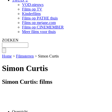
THUIS ⌄
VOD-nieuws
Films op TV
Kinderfilms
Films op PATHE thuis
Films op mejane.com
Films op CINEMEMBER
Meer films voor thuis
ZOEKEN
Home
>
Filmsterren
> Simon Curtis
Simon Curtis
Simon Curtis: films
Overzicht