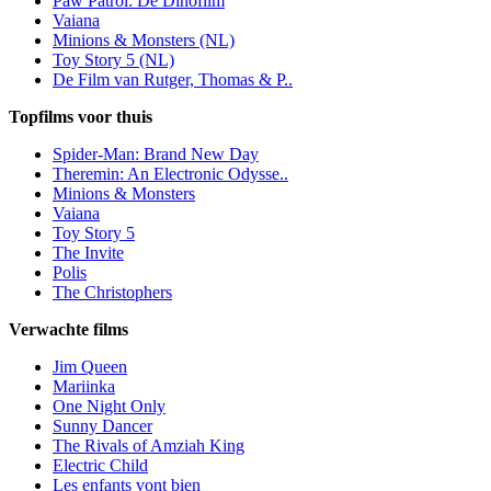
Paw Patrol: De Dinofilm
Vaiana
Minions & Monsters (NL)
Toy Story 5 (NL)
De Film van Rutger, Thomas & P..
Topfilms voor thuis
Spider-Man: Brand New Day
Theremin: An Electronic Odysse..
Minions & Monsters
Vaiana
Toy Story 5
The Invite
Polis
The Christophers
Verwachte films
Jim Queen
Mariinka
One Night Only
Sunny Dancer
The Rivals of Amziah King
Electric Child
Les enfants vont bien