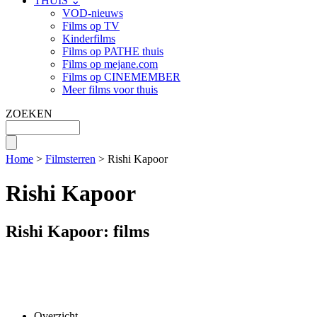
THUIS ⌄
VOD-nieuws
Films op TV
Kinderfilms
Films op PATHE thuis
Films op mejane.com
Films op CINEMEMBER
Meer films voor thuis
ZOEKEN
Home
>
Filmsterren
> Rishi Kapoor
Rishi Kapoor
Rishi Kapoor: films
Overzicht