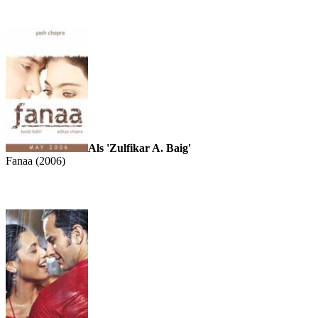
Als 'Zulfikar A. Baig'
Fanaa (2006)