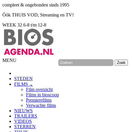
compleet & ongebonden sinds 1995
Óók THUIS VOD, Streaming en TV!
WEEK 32
6-8 t/m 12-8
MENU
STEDEN
FILMS ⌄
Film overzicht
Films in bioscoop
Premierefilms
Verwachte films
NIEUWS
TRAILERS
VIDEOS
STERREN