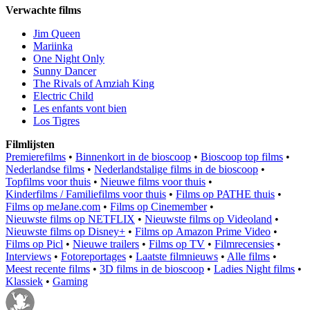
Verwachte films
Jim Queen
Mariinka
One Night Only
Sunny Dancer
The Rivals of Amziah King
Electric Child
Les enfants vont bien
Los Tigres
Filmlijsten
Premierefilms
•
Binnenkort in de bioscoop
•
Bioscoop top films
•
Nederlandse films
•
Nederlandstalige films in de bioscoop
•
Topfilms voor thuis
•
Nieuwe films voor thuis
•
Kinderfilms / Familiefilms voor thuis
•
Films op PATHE thuis
•
Films op meJane.com
•
Films op Cinemember
•
Nieuwste films op NETFLIX
•
Nieuwste films op Videoland
•
Nieuwste films op Disney+
•
Films op Amazon Prime Video
•
Films op Picl
•
Nieuwe trailers
•
Films op TV
•
Filmrecensies
•
Interviews
•
Fotoreportages
•
Laatste filmnieuws
•
Alle films
•
Meest recente films
•
3D films in de bioscoop
•
Ladies Night films
•
Klassiek
•
Gaming