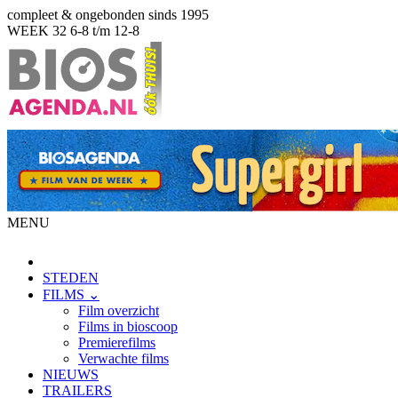
compleet & ongebonden sinds 1995
WEEK 32
6-8 t/m 12-8
MENU
STEDEN
FILMS ⌄
Film overzicht
Films in bioscoop
Premierefilms
Verwachte films
NIEUWS
TRAILERS