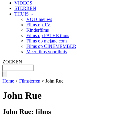
VIDEOS
STERREN
THUIS ⌄
VOD-nieuws
Films op TV
Kinderfilms
Films op PATHE thuis
Films op mejane.com
Films op CINEMEMBER
Meer films voor thuis
ZOEKEN
Home
>
Filmsterren
> John Rue
John Rue
John Rue: films