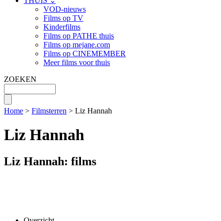
THUIS ⌄
VOD-nieuws
Films op TV
Kinderfilms
Films op PATHE thuis
Films op mejane.com
Films op CINEMEMBER
Meer films voor thuis
ZOEKEN
Home
>
Filmsterren
> Liz Hannah
Liz Hannah
Liz Hannah: films
Overzicht