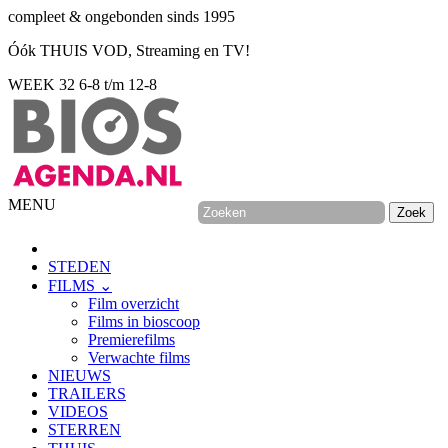
compleet & ongebonden sinds 1995
Óók THUIS VOD, Streaming en TV!
WEEK 32
6-8 t/m 12-8
MENU
STEDEN
FILMS ⌄
Film overzicht
Films in bioscoop
Premierefilms
Verwachte films
NIEUWS
TRAILERS
VIDEOS
STERREN