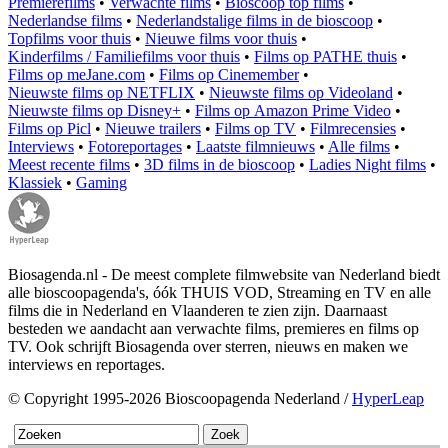
Premierefilms
•
Verwachte films
•
Bioscoop top films
•
Nederlandse films
•
Nederlandstalige films in de bioscoop
•
Topfilms voor thuis
•
Nieuwe films voor thuis
•
Kinderfilms / Familiefilms voor thuis
•
Films op PATHE thuis
•
Films op meJane.com
•
Films op Cinemember
•
Nieuwste films op NETFLIX
•
Nieuwste films op Videoland
•
Nieuwste films op Disney+
•
Films op Amazon Prime Video
•
Films op Picl
•
Nieuwe trailers
•
Films op TV
•
Filmrecensies
•
Interviews
•
Fotoreportages
•
Laatste filmnieuws
•
Alle films
•
Meest recente films
•
3D films in de bioscoop
•
Ladies Night films
•
Klassiek
•
Gaming
Biosagenda.nl - De meest complete filmwebsite van Nederland biedt
alle bioscoopagenda's, óók THUIS VOD, Streaming en TV en alle
films die in Nederland en Vlaanderen te zien zijn. Daarnaast
besteden we aandacht aan verwachte films, premieres en films op
TV. Ook schrijft Biosagenda over sterren, nieuws en maken we
interviews en reportages.
© Copyright 1995-2026 Bioscoopagenda Nederland /
HyperLeap