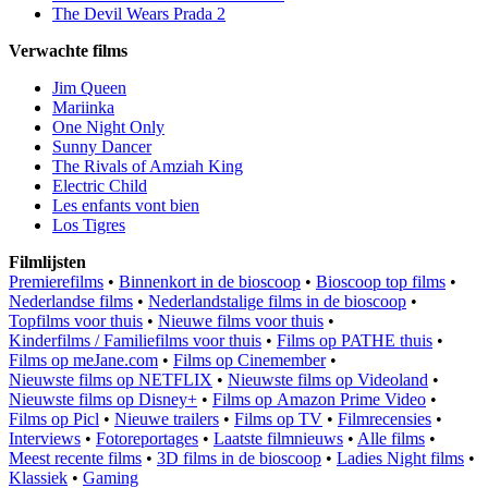
The Devil Wears Prada 2
Verwachte films
Jim Queen
Mariinka
One Night Only
Sunny Dancer
The Rivals of Amziah King
Electric Child
Les enfants vont bien
Los Tigres
Filmlijsten
Premierefilms
•
Binnenkort in de bioscoop
•
Bioscoop top films
•
Nederlandse films
•
Nederlandstalige films in de bioscoop
•
Topfilms voor thuis
•
Nieuwe films voor thuis
•
Kinderfilms / Familiefilms voor thuis
•
Films op PATHE thuis
•
Films op meJane.com
•
Films op Cinemember
•
Nieuwste films op NETFLIX
•
Nieuwste films op Videoland
•
Nieuwste films op Disney+
•
Films op Amazon Prime Video
•
Films op Picl
•
Nieuwe trailers
•
Films op TV
•
Filmrecensies
•
Interviews
•
Fotoreportages
•
Laatste filmnieuws
•
Alle films
•
Meest recente films
•
3D films in de bioscoop
•
Ladies Night films
•
Klassiek
•
Gaming