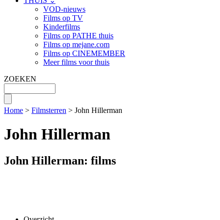
THUIS ⌄
VOD-nieuws
Films op TV
Kinderfilms
Films op PATHE thuis
Films op mejane.com
Films op CINEMEMBER
Meer films voor thuis
ZOEKEN
Home
>
Filmsterren
> John Hillerman
John Hillerman
John Hillerman: films
Overzicht