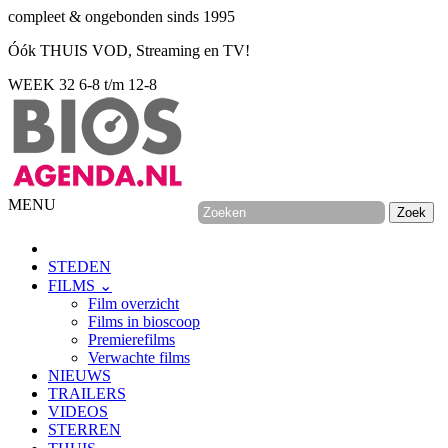
compleet & ongebonden sinds 1995
Óók THUIS VOD, Streaming en TV!
WEEK 32
6-8 t/m 12-8
MENU
STEDEN
FILMS ⌄
Film overzicht
Films in bioscoop
Premierefilms
Verwachte films
NIEUWS
TRAILERS
VIDEOS
STERREN