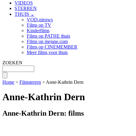
VIDEOS
STERREN
THUIS ⌄
VOD-nieuws
Films op TV
Kinderfilms
Films op PATHE thuis
Films op mejane.com
Films op CINEMEMBER
Meer films voor thuis
ZOEKEN
Home
>
Filmsterren
> Anne-Kathrin Dern
Anne-Kathrin Dern
Anne-Kathrin Dern: films