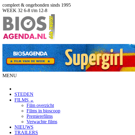
compleet & ongebonden sinds 1995
WEEK 32
6-8 t/m 12-8
MENU
STEDEN
FILMS ⌄
Film overzicht
Films in bioscoop
Premierefilms
Verwachte films
NIEUWS
TRAILERS