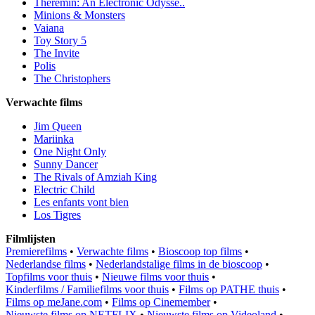
Theremin: An Electronic Odysse..
Minions & Monsters
Vaiana
Toy Story 5
The Invite
Polis
The Christophers
Verwachte films
Jim Queen
Mariinka
One Night Only
Sunny Dancer
The Rivals of Amziah King
Electric Child
Les enfants vont bien
Los Tigres
Filmlijsten
Premierefilms
•
Verwachte films
•
Bioscoop top films
•
Nederlandse films
•
Nederlandstalige films in de bioscoop
•
Topfilms voor thuis
•
Nieuwe films voor thuis
•
Kinderfilms / Familiefilms voor thuis
•
Films op PATHE thuis
•
Films op meJane.com
•
Films op Cinemember
•
Nieuwste films op NETFLIX
•
Nieuwste films op Videoland
•