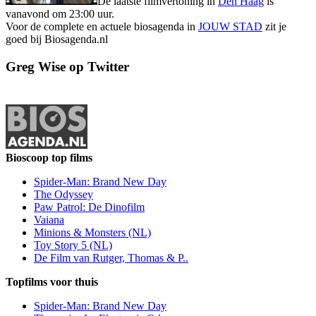
De laatste filmvertoning in
Den Haag
is
vanavond om 23:00 uur.
Voor de complete en actuele biosagenda in
JOUW STAD
zit je
goed bij Biosagenda.nl
Greg Wise op Twitter
Bioscoop top films
Spider-Man: Brand New Day
The Odyssey
Paw Patrol: De Dinofilm
Vaiana
Minions & Monsters (NL)
Toy Story 5 (NL)
De Film van Rutger, Thomas & P..
Topfilms voor thuis
Spider-Man: Brand New Day