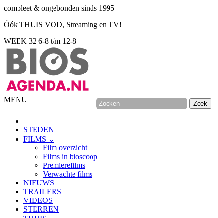
compleet & ongebonden sinds 1995
Óók THUIS VOD, Streaming en TV!
WEEK 32
6-8 t/m 12-8
MENU
STEDEN
FILMS ⌄
Film overzicht
Films in bioscoop
Premierefilms
Verwachte films
NIEUWS
TRAILERS
VIDEOS
STERREN