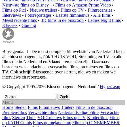
Nieuwste films op Disney+
•
Films op Amazon Prime Video
•
Films op Picl
•
Nieuwe trailers
•
Films op TV
•
Filmrecensies
•
Interviews
•
Fotoreportages
•
Laatste filmnieuws
•
Alle films
•
Meest recente films
•
3D films in de bioscoop
•
Ladies Night films
•
Klassiek
•
Gaming
Biosagenda.nl - De meest complete filmwebsite van Nederland biedt
alle bioscoopagenda's, óók THUIS VOD, Streaming en TV en alle
films die in Nederland en Vlaanderen te zien zijn. Daarnaast
besteden we aandacht aan verwachte films, premieres en films op
TV. Ook schrijft Biosagenda over sterren, nieuws en maken we
interviews en reportages.
© Copyright 1995-2026 Bioscoopagenda Nederland /
HyperLeap
Menu
Home
Steden
Films
Filmnieuws
Trailers
Films in de bioscoop
Premierefilms
Verwachte films
Nederlandstalige Films
Verwachte
films
Sterren
Thuis
VOD-nieuws
Films op TV
Kinderfilms
Films
op PATHE thuis
Films op mejane.com
Films op CINEMEMBER