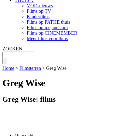
THUIS ⌄
VOD-nieuws
Films op TV
Kinderfilms
Films op PATHE thuis
Films op mejane.com
Films op CINEMEMBER
Meer films voor thuis
ZOEKEN
Home
>
Filmsterren
> Greg Wise
Greg Wise
Greg Wise: films
Overzicht