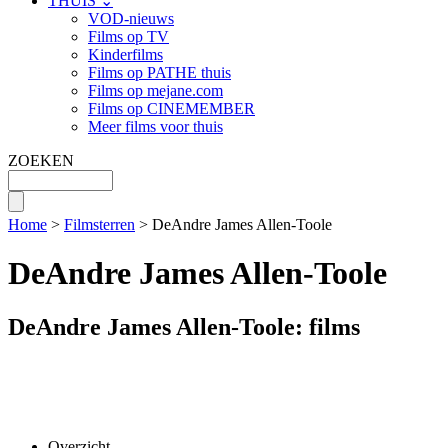
THUIS ⌄
VOD-nieuws
Films op TV
Kinderfilms
Films op PATHE thuis
Films op mejane.com
Films op CINEMEMBER
Meer films voor thuis
ZOEKEN
Home
>
Filmsterren
> DeAndre James Allen-Toole
DeAndre James Allen-Toole
DeAndre James Allen-Toole: films
Overzicht