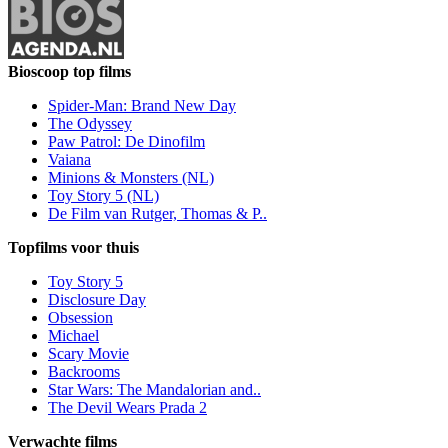
Bioscoop top films
Spider-Man: Brand New Day
The Odyssey
Paw Patrol: De Dinofilm
Vaiana
Minions & Monsters (NL)
Toy Story 5 (NL)
De Film van Rutger, Thomas & P..
Topfilms voor thuis
Toy Story 5
Disclosure Day
Obsession
Michael
Scary Movie
Backrooms
Star Wars: The Mandalorian and..
The Devil Wears Prada 2
Verwachte films