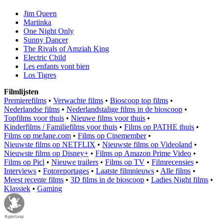
Jim Queen
Mariinka
One Night Only
Sunny Dancer
The Rivals of Amziah King
Electric Child
Les enfants vont bien
Los Tigres
Filmlijsten
Premierefilms
•
Verwachte films
•
Bioscoop top films
•
Nederlandse films
•
Nederlandstalige films in de bioscoop
•
Topfilms voor thuis
•
Nieuwe films voor thuis
•
Kinderfilms / Familiefilms voor thuis
•
Films op PATHE thuis
•
Films op meJane.com
•
Films op Cinemember
•
Nieuwste films op NETFLIX
•
Nieuwste films op Videoland
•
Nieuwste films op Disney+
•
Films op Amazon Prime Video
•
Films op Picl
•
Nieuwe trailers
•
Films op TV
•
Filmrecensies
•
Interviews
•
Fotoreportages
•
Laatste filmnieuws
•
Alle films
•
Meest recente films
•
3D films in de bioscoop
•
Ladies Night films
•
Klassiek
•
Gaming