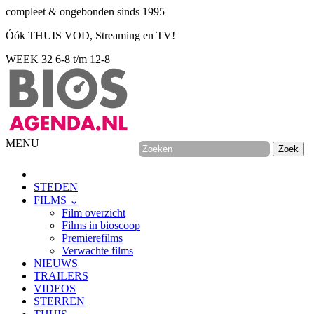
compleet & ongebonden sinds 1995
Óók THUIS VOD, Streaming en TV!
WEEK 32
6-8 t/m 12-8
MENU
STEDEN
FILMS ⌄
Film overzicht
Films in bioscoop
Premierefilms
Verwachte films
NIEUWS
TRAILERS
VIDEOS
STERREN