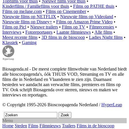
Topfilms voor thuis
•
Nieuwe films voor thuis
•
Kinderfilms / Familiefilms voor thuis
•
Films op PATHE thuis
•
Films op meJane.com
•
Films op Cinemember
•
Nieuwste films op NETFLIX
•
Nieuwste films op Videoland
•
Nieuwste films op Disney+
•
Films op Amazon Prime Video
•
Films op Picl
•
Nieuwe trailers
•
Films op TV
•
Filmrecensies
•
Interviews
•
Fotoreportages
•
Laatste filmnieuws
•
Alle films
•
Meest recente films
•
3D films in de bioscoop
•
Ladies Night films
•
Klassiek
•
Gaming
Biosagenda.nl - De meest complete filmwebsite van Nederland biedt
alle bioscoopagenda's, óók THUIS VOD, Streaming en TV en alle
films die in Nederland en Vlaanderen te zien zijn. Daarnaast
besteden we aandacht aan verwachte films, premieres en films op
TV. Ook schrijft Biosagenda over sterren, nieuws en maken we
interviews en reportages.
© Copyright 1995-2026 Bioscoopagenda Nederland /
HyperLeap
Menu
Home
Steden
Films
Filmnieuws
Trailers
Films in de bioscoop