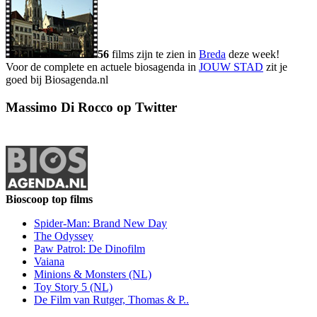
56
films zijn te zien in
Breda
deze week!
Voor de complete en actuele biosagenda in
JOUW STAD
zit je
goed bij Biosagenda.nl
Massimo Di Rocco op Twitter
Bioscoop top films
Spider-Man: Brand New Day
The Odyssey
Paw Patrol: De Dinofilm
Vaiana
Minions & Monsters (NL)
Toy Story 5 (NL)
De Film van Rutger, Thomas & P..