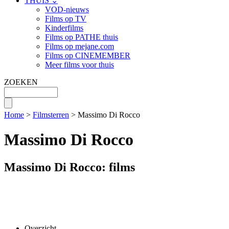
THUIS ⌄
VOD-nieuws
Films op TV
Kinderfilms
Films op PATHE thuis
Films op mejane.com
Films op CINEMEMBER
Meer films voor thuis
ZOEKEN
Home
>
Filmsterren
> Massimo Di Rocco
Massimo Di Rocco
Massimo Di Rocco: films
Overzicht