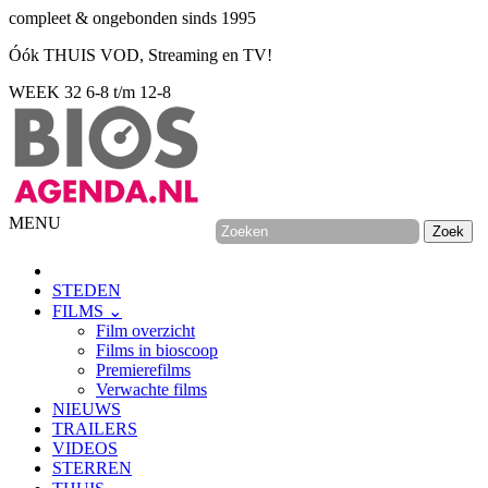
compleet & ongebonden sinds 1995
Óók THUIS VOD, Streaming en TV!
WEEK 32
6-8 t/m 12-8
MENU
STEDEN
FILMS ⌄
Film overzicht
Films in bioscoop
Premierefilms
Verwachte films
NIEUWS
TRAILERS
VIDEOS
STERREN