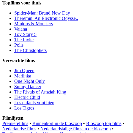
Topfilms voor thuis
Spider-Man: Brand New Day
Theremin: An Electronic Odysse..
Minions & Monsters
Vaiana
Toy Story 5
The Invite
Polis
The Christophers
Verwachte films
Jim Queen
Mariinka
One Night Only
Sunny Dancer
The Rivals of Amziah King
Electric Child
Les enfants vont bien
Los Tigres
Filmlijsten
Premierefilms
•
Binnenkort in de bioscoop
•
Bioscoop top films
•
Nederlandse films
•
Nederlandstalige films in de bioscoop
•